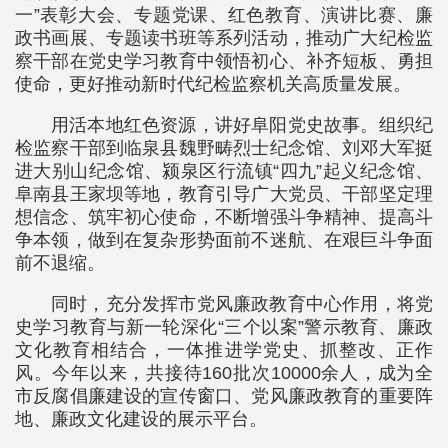
一”表彰大会、专题党课、红色教育、演讲比赛、廉
政书画展、专题读书班等系列活动，推动广大纪检监
察干部在党史学习教育中领悟初心、补齐短板、勇担
使命，更好推动新时代纪检监察机关高质量发展。
用活本地红色资源，讲好阜阳党史故事。组织纪
检监察干部到临泉县魏野畴烈士纪念馆、刘邓大军挺
进大别山纪念馆、颍泉区行流镇“四九”起义纪念馆、
阜南县王家坝等地，教育引导广大党员、干部坚定理
想信念、筑牢初心使命，不断增强斗争精神、提高斗
争本领，做到在复杂形势面前不迷航、在艰巨斗争面
前不退缩。
同时，充分发挥市党风廉政教育中心作用，将党
史学习教育与新一轮深化“三个以案”警示教育、廉政
文化教育相结合，一体推进学党史、抓整改、正作
风。今年以来，共接待160批次10000余人，成为全
市反腐倡廉建设的宣传窗口、党风廉政教育的重要阵
地、廉政文化建设的展示平台。