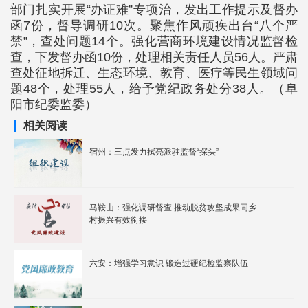
部门扎实开展“办证难”专项治，发出工作提示及督办
函7份，督导调研10次。聚焦作风顽疾出台“八个严
禁”，查处问题14个。强化营商环境建设情况监督检
查，下发督办函10份，处理相关责任人员56人。严肃
查处征地拆迁、生态环境、教育、医疗等民生领域问
题48个，处理55人，给予党纪政务处分38人。（阜
阳市纪委监委）
相关阅读
宿州：三点发力拭亮派驻监督“探头”
马鞍山：强化调研督查 推动脱贫攻坚成果同乡
村振兴有效衔接
六安：增强学习意识 锻造过硬纪检监察队伍