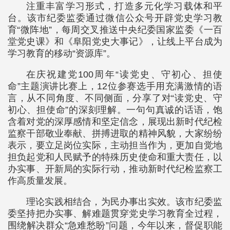
注重丰富学习形式，打造多元化学习载体和平
台。该市纪委监委通过微信公众号开辟党史学习教
育“微阵地”，每周交叉推送中央纪委国家监委《一百
堂党史课》和《阜阳党史大事记》，让线上平台成为
学习教育的移动“资源库”。
在庆祝建党100周年“读党史、守初心、担使
命”主题演讲比赛上，12位参赛选手用充满激情的语
言，从不同角度、不同侧面，分享了对“读党史、守
初心、担使命”的深刻理解。一句句真诚的话语，饱
含着对党的深厚感情和坚定信念，展现出新时代纪检
监察干部敬业奉献、拼搏进取的精神风貌，大家纷纷
表示，要立足岗位实际，主动担当作为，更加自觉地
担负起党和人民赋予的特殊历史使命和重大责任，以
办实事、开新局的实际行动，推动新时代纪检监察工
作高质量发展。
理论实践相结合，为民办事出实效。该市纪委监
委坚持把办实事、解难题贯穿党史学习教育全过程，
围绕解决群众“急难愁盼”问题，今年以来，督促职能