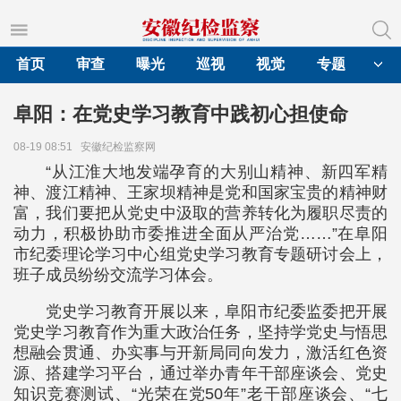
首页
审查
曝光
巡视
视觉
专题
阜阳：在党史学习教育中践初心担使命
08-19 08:51
安徽纪检监察网
“从江淮大地发端孕育的大别山精神、新四军精
神、渡江精神、王家坝精神是党和国家宝贵的精神财
富，我们要把从党史中汲取的营养转化为履职尽责的
动力，积极协助市委推进全面从严治党……”在阜阳
市纪委理论学习中心组党史学习教育专题研讨会上，
班子成员纷纷交流学习体会。
党史学习教育开展以来，阜阳市纪委监委把开展
党史学习教育作为重大政治任务，坚持学党史与悟思
想融会贯通、办实事与开新局同向发力，激活红色资
源、搭建学习平台，通过举办青年干部座谈会、党史
知识竞赛测试、“光荣在党50年”老干部座谈会、“七