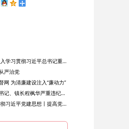
省委常委会会议强调 深入学习贯彻习近平总书记重要讲话精神 以高质量党建引领高质量发展 梁言顺主持并讲话
从严治党
网 为清廉建设注入“廉动力”
绩溪县长安镇原党委副书记、镇长程枫华严重违纪违法被开除党籍和公职
学习进行时·深入学习贯彻习近平党建思想丨提高党的战斗力的法宝