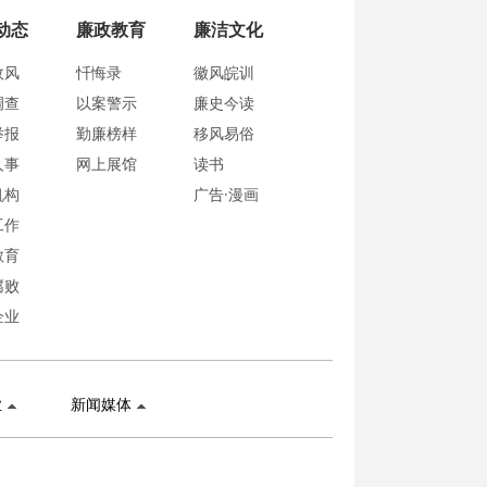
动态
廉政教育
廉洁文化
政风
忏悔录
徽风皖训
调查
以案警示
廉史今读
举报
勤廉榜样
移风易俗
人事
网上展馆
读书
机构
广告·漫画
工作
教育
腐败
企业
业
新闻媒体