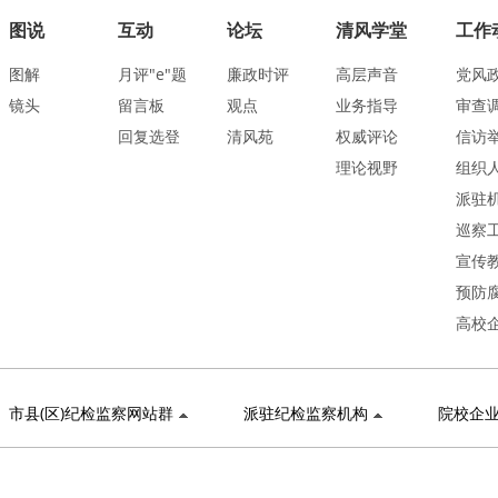
图说
互动
论坛
清风学堂
工作
图解
月评"e"题
廉政时评
高层声音
党风
镜头
留言板
观点
业务指导
审查
回复选登
清风苑
权威评论
信访
理论视野
组织
派驻
巡察
宣传
预防
高校
市县(区)纪检监察网站群
派驻纪检监察机构
院校企