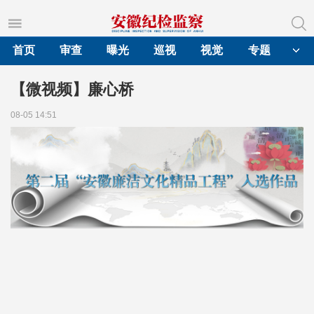
首页
审查
曝光
巡视
视觉
专题
【微视频】廉心桥
08-05 14:51