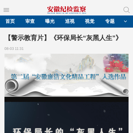
首页
审查
曝光
巡视
视觉
专题
【警示教育片】《环保局长“灰黑人生”》
08-03 11:31