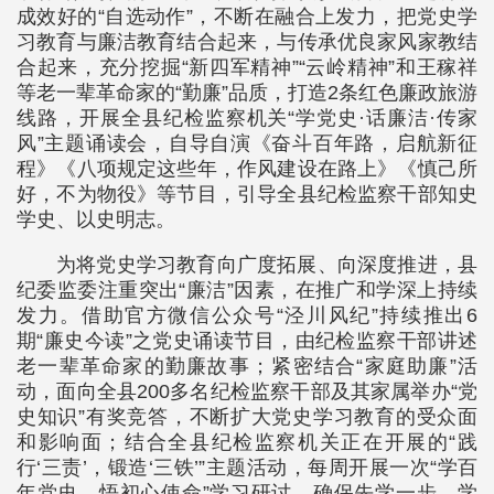
成效好的“自选动作”，不断在融合上发力，把党史学
习教育与廉洁教育结合起来，与传承优良家风家教结
合起来，充分挖掘“新四军精神”“云岭精神”和王稼祥
等老一辈革命家的“勤廉”品质，打造2条红色廉政旅游
线路，开展全县纪检监察机关“学党史·话廉洁·传家
风”主题诵读会，自导自演《奋斗百年路，启航新征
程》《八项规定这些年，作风建设在路上》《慎己所
好，不为物役》等节目，引导全县纪检监察干部知史
学史、以史明志。
为将党史学习教育向广度拓展、向深度推进，县
纪委监委注重突出“廉洁”因素，在推广和学深上持续
发力。借助官方微信公众号“泾川风纪”持续推出6
期“廉史今读”之党史诵读节目，由纪检监察干部讲述
老一辈革命家的勤廉故事；紧密结合“家庭助廉”活
动，面向全县200多名纪检监察干部及其家属举办“党
史知识”有奖竞答，不断扩大党史学习教育的受众面
和影响面；结合全县纪检监察机关正在开展的“践
行‘三责’，锻造‘三铁’”主题活动，每周开展一次“学百
年党史、悟初心使命”学习研讨，确保先学一步、学