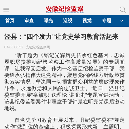
首页
审查
曝光
巡视
视觉
专题
泾县：“四个发力”让党史学习教育活起来
07-06 08:52
安徽纪检监察网
“听了题为《铭记光辉历史传承红色基因，忠诚
履职尽责推动纪检监察工作高质量发展》的专题党
课，让我深受启发。作为一名基层纪检监察干部，我
要继承弘扬伟大建党精神，聚焦党的路线方针政策贯
彻落实情况，坚决同一切损害群众利益的腐败现象作
斗争，永远做党和人民的忠诚卫士。”近日，泾县纪
委监委开展“举旗帜·送理论·讲党史”专题宣讲活动，
该县纪委监委案件审理室干部钟景在听完党课后激动
地说。
自党史学习教育开展以来，县纪委监委在“规定
动作”做到位的基础上，积极探索形式新、主题明、