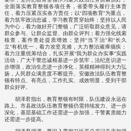
全面落实教育整顿各项任务，省委带头履行主体责
任，着力压紧压实各方责任；以“四项教育”为重点，
着力筑牢政治忠诚，学习教育贯穿始终；坚持以人民
为中心，着力做好开门整顿，广泛听取群众意见，请
群众参与、让群众监督、由群众评判；着力强化线索
核查，案件查处提质增效；坚持“当下治”和“长久
立”有机统一，着力攻坚克难，大力整治顽瘴痼疾；
着力注重统筹结合，扎实开展“我为群众办实事”实践
活动，广大干警忠诚根基进一步筑牢，法纪意识进一
步增强，政治生态进一步净化，英模精神得到大力弘
扬，人民群众满意度不断提升。安徽政法队伍教育整
顿有特点、有亮点，工作扎实、成效明显，受到干部
群众好评。
胡泽君指出，教育整顿有时限，队伍建设永远在
路上。市县政法队伍教育整顿仍需持续发力、进一步
深化，基层基础工作还需进一步加强，干警素质能力
还需进一步提高。