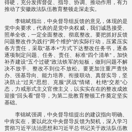
得硬，充分发挥督促、指导、协调、推动作用，有力
推动了安徽政法队伍教育整顿走深走实。
李锦斌指出，中央督导组反馈的意见，体现的是
党中央要求，代表的是党中央权威，我们诚恳接受、
照单全收，一定全面整改、彻底整改。要把抓好反馈
问题整改作为践行“两个维护”的实际行动，压紧压实
各方责任，采取“基本+”方式下达整改任务书，逐条
逐项制定问题、任务、责任、标准“四个清单”，加快
补齐建设“五个过硬”政法铁军的短板，做到问题不解
决不放手、整改不到位不放松。要更加注重严查快
办、强基导向、能力培养、衔接联动、真督实导，坚
决防止“过关”思想、克服“厌战”情绪、杜绝“交差”心
态，力戒形式主义官僚主义，以实实在在的整改成效
迎接“回头看”督导，为第二批教育整顿工作奠定坚实
基础。
李锦斌强调，中央督导组提出的建议指向明确、
中肯实在，要以此次中央督导反馈为契机，深入学习
贯彻习近平法治思想和习近平总书记关于政法队伍教