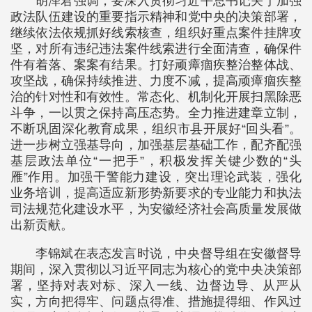
胡泽君强调，要深入贯彻习近平总书记关于加强
政法队伍建设的重要指示精神和党中央的决策部署，
继续依法依规抓好线索核查，组织好重点案件挂牌攻
坚，对所有违纪违法案件线索进行全面清查，确保件
件有着落、案案有结果。打好顽瘴痼疾整治整体战、
攻坚战，确保持续推进、力度不减，提高顽瘴痼疾整
治的针对性和有效性。常态化、机制化开展扫黑除恶
斗争，一以贯之保持高压态势。全力推进建章立制，
不断巩固深化教育成果，组织市县开展好“回头看”。
进一步树立强基导向，加强基层基础工作，配齐配强
基层政法单位“一把手”，积极发挥关键少数的“头
雁”作用。加强干警能力建设，突出理论武装，强化
业务培训，提高适应新形势新要求的专业能力和执法
司法规范化建设水平，为安徽经济社会高质量发展做
出新贡献。
李锦斌在表态发言时说，中央督导组在安徽督导
期间，深入贯彻以习近平同志为核心的党中央决策部
署，坚持对表对标、深入一线、边督边导、从严从
实，方向把得牢、问题点得准、措施提得细、作风过