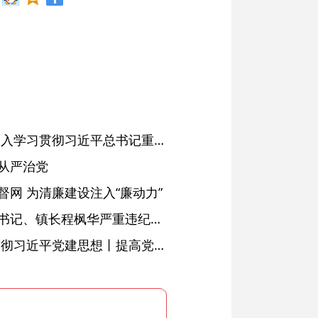
省委常委会会议强调 深入学习贯彻习近平总书记重要讲话精神 以高质量党建引领高质量发展 梁言顺主持并讲话
从严治党
网 为清廉建设注入“廉动力”
绩溪县长安镇原党委副书记、镇长程枫华严重违纪违法被开除党籍和公职
学习进行时·深入学习贯彻习近平党建思想丨提高党的战斗力的法宝