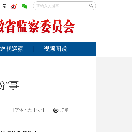
户端
巡视巡察
视频图说
盼”事
【字体：
大
中
小
】
打印