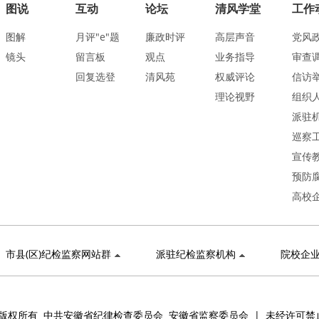
图说
互动
论坛
清风学堂
工作
图解
月评"e"题
廉政时评
高层声音
党风
镜头
留言板
观点
业务指导
审查
回复选登
清风苑
权威评论
信访
理论视野
组织
派驻
巡察
宣传
预防
高校
市县(区)纪检监察网站群
派驻纪检监察机构
院校企
版权所有 中共安徽省纪律检查委员会 安徽省监察委员会 | 未经许可禁