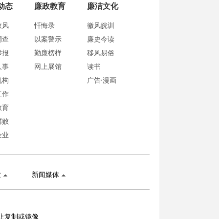
动态
廉政教育
廉洁文化
政风
忏悔录
徽风皖训
调查
以案警示
廉史今读
举报
勤廉榜样
移风易俗
人事
网上展馆
读书
机构
广告·漫画
工作
教育
腐败
企业
业
新闻媒体
止复制或镜像