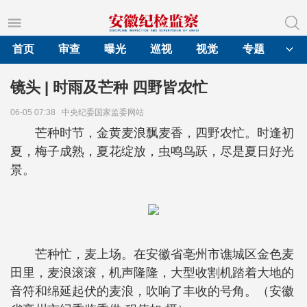
首页
审查
曝光
巡视
视觉
专题
镜头 | 时雨及芒种 四野皆农忙
06-05 07:38
中央纪委国家监委网站
芒种时节，金黄麦浪飘麦香，四野农忙。时逢初
夏，梅子成熟，夏花绽放，虫鸣鸟跃，尽是夏日好光
景。
芒种忙，麦上场。在安徽省亳州市谯城区金色麦
田里，麦浪滚滚，机声隆隆，大型收割机踏着大地的
音符和绵延起伏的麦浪，吹响了丰收的号角。（安徽