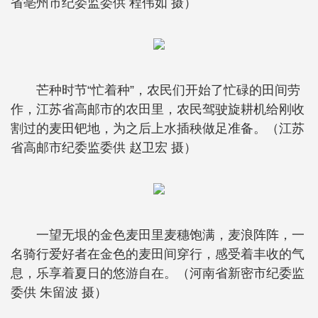
省亳州市纪委监委供 程伟如 摄）
芒种时节“忙着种”，农民们开始了忙碌的田间劳
作，江苏省高邮市的农田里，农民驾驶旋耕机给刚收
割过的麦田钯地，为之后上水插秧做足准备。（江苏
省高邮市纪委监委供 赵卫宏 摄）
一望无垠的金色麦田里麦穗饱满，麦浪阵阵，一
名骑行爱好者在金色的麦田间穿行，感受着丰收的气
息，乐享着夏日的悠游自在。（河南省新密市纪委监
委供 朱留波 摄）