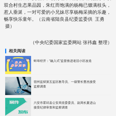
双合村生态果品园，朱红而饱满的杨梅已缀满枝头，
惹人垂涎，一对可爱的小兄妹尽享杨梅采摘的乐趣，
畅享快乐童年。（云南省陆良县纪委监委供 王勇
摄）
（中央纪委国家监委网站 张祎鑫 整理）
相关阅读
蚌埠经开：“融入式”监督推进老旧小区改造
宿州监狱第五监区教导员、一级警长曹杰接受
监察调查
六安市霍邱县公安局党委委员、副局长夏进山
接受纪律审查和监察调查