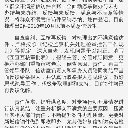
立群众不满意信访件台账，全面动态掌握办与未办、
办结与未办结、反馈与未反馈、满意与不满意等情
况，将群众不满意信访件应纳尽纳、逐件登记。目前
梳理出2件2018年10月以前不满意信访件。
自查自纠、互核再反馈。对梳理出的不满意信访
件，严格按照《纪检监察机关处理检举控告工作规
则》等规定，深入自查，发现问题予以纠正。填写
《互查互核审批表》，报经主管、分管领导同意，更
换承办部门重新审核卷宗，倒查原因、责任。再由主
管领导带队，信访室负责人和承办人员陪同将结果当
面反馈给举报人，并认真听取举报人意见建议，做好
思想疏导工作，积极争取理解和支持。目前2件均已
再反馈化解。
责任落实、提升满意度。对专项行动开展情况进
行认真总结，注重分析群众不满意的主要原因，压紧
压实相关部门责任，不断提升案件办理质量。更要对
新增信访件做到即收即办，尤其做好初信初访实名检