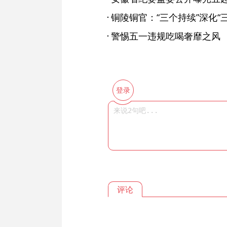
铜陵铜官：“三个持续”深化“
警惕五一违规吃喝奢靡之风
登录
评论