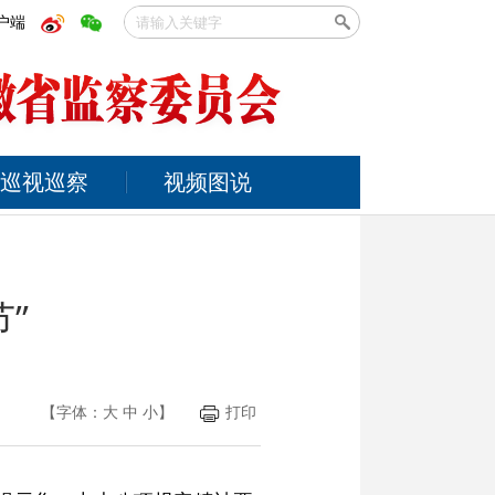
户端
巡视巡察
视频图说
”
【字体：
大
中
小
】
打印