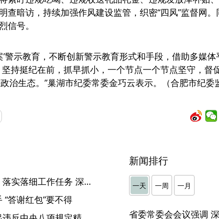
明查暗访，持续加强作风建设监管，织密“四风”监督网。
烈信号。
以案’警示教育，不断创新警示教育形式和手段，借助多媒
’，坚持挺纪在前，抓早抓小，一个节点一个节点坚守，督
好政治生态。”巢湖市纪委常委金巧云表示。（合肥市纪委
新闻排行
驻省市场监管局纪检监察组：落实落细工作任务 深化“三个以案”警示教育
一天
一周
一月
 “答谢红包”要不得
安徽省纪委监委公开曝光五起违反中央八项规定精神典型问题