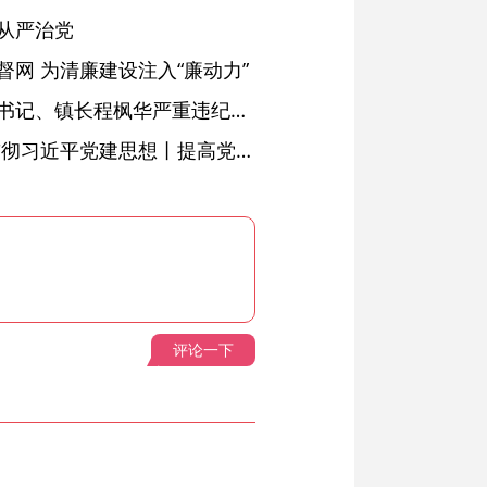
从严治党
网 为清廉建设注入“廉动力”
绩溪县长安镇原党委副书记、镇长程枫华严重违纪违法被开除党籍和公职
学习进行时·深入学习贯彻习近平党建思想丨提高党的战斗力的法宝
评论一下