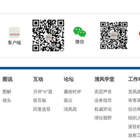
微信
客户端
图说
互动
论坛
清风学堂
工作
图解
月评"e"题
廉政时评
高层声音
党风
镜头
留言板
观点
业务指导
审查
回复选登
清风苑
权威评论
信访
理论视野
组织
派驻
巡察