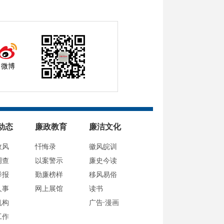
微博
动态
廉政教育
廉洁文化
政风
忏悔录
徽风皖训
调查
以案警示
廉史今读
举报
勤廉榜样
移风易俗
人事
网上展馆
读书
机构
广告·漫画
工作