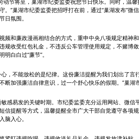
一'劳动节将至，巢湖市纪委监委祝您节日快乐。同时，温
守。”巢湖市纪委监委把招呼打在前，通过“巢湖发布”微
节日氛围。
视频和廉政漫画相结合的方式，重申中央八项规定精神和
违规收受红包礼金，不违反公车管理使用规定，不赌博敛
明明白白过“廉节”。
身心，不能放松的是纪律。这份廉洁提醒为我们划出了言行
不断加强廉洁自律意识，过一个舒心快乐的假期。”巢湖
”问题敏感易发的关键时期。市纪委监委充分运用网站、微
短信提醒等方式，温馨提醒全市广大干部自觉遵守各项规
入脑入心。
将紧盯违规吃喝、违规收送礼品礼金、违规发放津补贴、