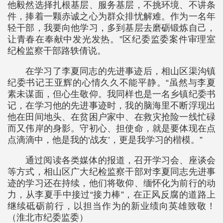
他毅然选择扎根基层、服务基层，不挑环境、不讲条
件，捧着一颗赤诚之心为群众排忧解难。作为一名年
轻干部，我要向他学习，多到基层去磨砺锻炼自己，
让青春在奉献中发光发热。”区纪委监委案件审理室
纪检监察干部路轶倩说。
在学习了李夏同志的先进事迹后，相山区渠沟镇
纪委书记王亚辉的心情久久不能平静。“虽然与李夏
素未谋面，但心生敬仰。我同样也是一名乡镇纪委书
记，在学习他的先进事迹时，我的脑海里不断浮现出
他在田间地头、在贫困户家中、在救灾抢险一线忙碌
而又伟岸的身影。守初心、担使命，就是要体现在点
点滴滴中，他是我的‘战友’，更是我学习的楷模。”
通过阅读各类媒体的报道，召开学习会、座谈会
等方式，相山区广大纪检监察干部对李夏同志先进事
迹的学习还在持续，他们将敬仰、缅怀化为前行的动
力，从李夏手中接过“接力棒”，在正风反腐的道路上
继续砥砺前行，以担当作为的新业绩向英雄致敬！
（淮北市纪委监委）