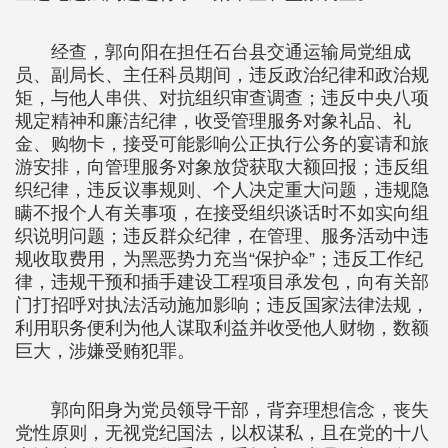
经查，郭向阳在担任石台县交通运输局党组成
员、副局长、主任科员期间，违反政治纪律和政治规
矩，与他人串供、对抗组织审查调查；违反中央八项
规定精神和廉洁纪律，收受管理服务对象礼品、礼
金、购物卡，接受可能影响公正执行公务的宴请和旅
游安排，向管理服务对象放贷获取大额回报；违反组
织纪律，违反议事规则、个人决定重大问题，违规隐
瞒不报个人有关事项，在接受组织谈话时不如实向组
织说明问题；违反群众纪律，在管理、服务活动中违
规收取费用，为黑恶势力充当“保护伞”；违反工作纪
律，违规干预和插手建设工程项目承发包，向有关部
门打招呼对执法活动施加影响；违反国家法律法规，
利用职务便利为他人谋取利益并收受他人财物，数额
巨大，涉嫌受贿犯罪。
郭向阳身为党员领导干部，背弃理想信念，丧失
党性原则，无视党纪国法，以权谋私，且在党的十八