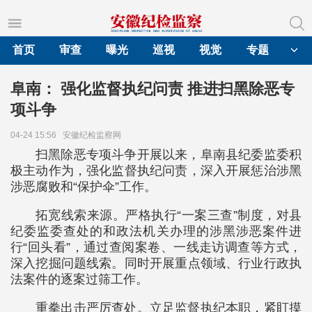
首页
审查
曝光
巡视
视觉
专题
阜南： 强化监督执纪问责 推进扫黑除恶专
项斗争
04-24 15:56
安徽纪检监察网
扫黑除恶专项斗争开展以来，阜南县纪委监委积
极主动作为，强化监督执纪问责，深入开展惩治涉黑
涉恶腐败和“保护伞”工作。
拓宽线索来源。严格执行“一案三查”制度，对县
纪委监委查处的和政法机关办理的涉黑涉恶案件进
行“回头看”，通过查阅案卷、一线走访调查等方式，
深入挖掘问题线索。同时开展重点领域、行业行政执
法案件的逐案过筛工作。
重拳出击严厉查处。立足监督执纪本职，紧盯摸