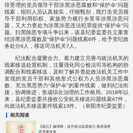
排受理的党员领导干部涉黑涉恶腐败和“保护伞”问题
线索，组织人员认真核实，仔细甄别，既打击党员领
导干部利用职权、家族势力横行乡里等涉黑涉恶问
题，又大力查处为涉黑涉恶违法犯罪提供“保护伞”问
题。扫黑除恶专项斗争以来，该县纪委监委共立案查
结涉黑涉恶腐败及“保护伞”问题线索6件，给予党纪政
务处分6人，移送司法机关7人。
纪法配合凝聚合力。着力建立完善与政法机关的
线索移送处置机制，注重强化同公检法司等机构的协
调配合和线索移送，及时了解并查处政法机关工作中
发现的党员干部和其他形式公权力人员涉黑涉恶腐
败、充当黑恶势力“保护伞”的案件线索，做到纪法衔
接，协调推进，形成综合治理的工作格局。2018年以
来，县纪委监委共接收公安机关移送问题线索47件，
向政法机关移送案件线索13件。（阜阳市纪委监委）
相关阅读
【观点】赫璞峰：提升政治监督能力 推进巡察
高质量发展