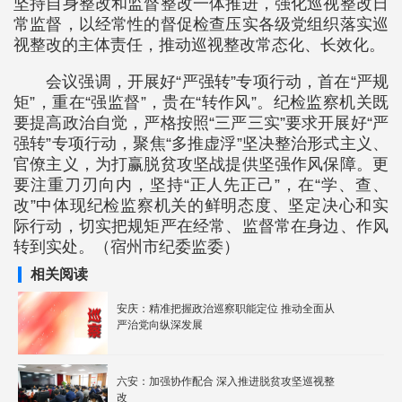
坚持自身整改和监督整改一体推进，强化巡视整改日
常监督，以经常性的督促检查压实各级党组织落实巡
视整改的主体责任，推动巡视整改常态化、长效化。
会议强调，开展好“严强转”专项行动，首在“严规
矩”，重在“强监督”，贵在“转作风”。纪检监察机关既
要提高政治自觉，严格按照“三严三实”要求开展好“严
强转”专项行动，聚焦“多推虚浮”坚决整治形式主义、
官僚主义，为打赢脱贫攻坚战提供坚强作风保障。更
要注重刀刃向内，坚持“正人先正己”，在“学、查、
改”中体现纪检监察机关的鲜明态度、坚定决心和实
际行动，切实把规矩严在经常、监督常在身边、作风
转到实处。（宿州市纪委监委）
相关阅读
安庆：精准把握政治巡察职能定位 推动全面从
严治党向纵深发展
六安：加强协作配合 深入推进脱贫攻坚巡视整
改