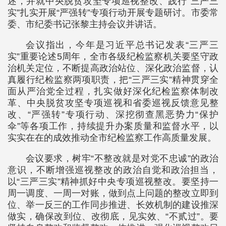
述，并就中央脱贫攻坚专项巡视整改、践行“三严三
实”扎实开展“严强转”专项行动开展专题研讨。市委常
委、市纪委书记张黎主持会议并讲话。
会议指出，今年是习近平总书记发表“三严三
实”重要论述5周年，全市各级纪检监察机关要坚守政
治机关定位，不断提高政治站位、深化政治监督，认
真履行纪检监察两项职责，把“三严三实”精神贯穿全
面从严治党全过程，扎实做好深化纪检监察体制改
革、中央脱贫攻坚专项巡视和省委巡视反馈意见整
改、“严强转”专项行动、深挖彻查黑恶势力“保护
伞”等各项工作，持续提升办案质量和监督水平，以
实实在在的成效推动全市纪检监察工作高质量发展。
会议要求，树牢“不整改就是对党不忠诚”的政治
意识，不断增强巡视整改的政治自觉和政治担当，
以“三严三实”精神抓好中央专项巡视整改。要坚持一
周一调度、一周一对账，做到点上问题的整改立即到
位、举一反三的工作同步推进、长效机制的建设推深
做实，确保改到位、改彻底，见实效、“不贰过”。要