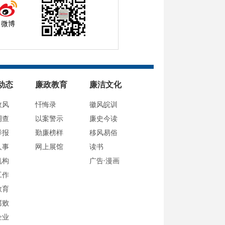
微博
动态
廉政教育
廉洁文化
政风
忏悔录
徽风皖训
调查
以案警示
廉史今读
举报
勤廉榜样
移风易俗
人事
网上展馆
读书
机构
广告·漫画
工作
教育
腐败
企业