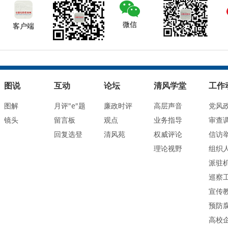
微信
客户端
图说
互动
论坛
清风学堂
工作
图解
月评"e"题
廉政时评
高层声音
党风
镜头
留言板
观点
业务指导
审查
回复选登
清风苑
权威评论
信访
理论视野
组织
派驻
巡察
宣传
预防
高校