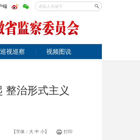
户端
巡视巡察
视频图说
 整治形式主义
【字体：
大
中
小
】
打印