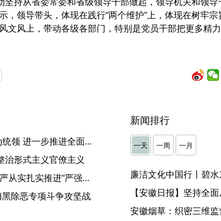
项行动坚持从省委常委和省级领导干部做起，领导机关和领导
示，领导带头，体现在践行“两个维护”上，体现在树牢宗
风文风上，带动各级各部门，特别是党员干部把更多精力
新闻排行
芜湖：坚持以党的政治建设为统领 进一步推进全面从严治党向纵深发展
一天
一周
一月
整治形式主义官僚主义
廉洁文化中国行丨碧水
【“严强转”在行动】铜陵：从严从实扎实推进“严强转”集中整治专项行动
【安徽日报】坚持全面
赢扫黑除恶专项斗争攻坚战
安徽烟草：织密三维监督