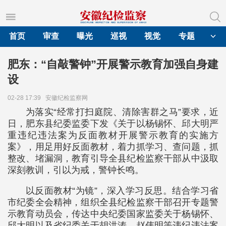
首页
审查
曝光
巡视
视觉
专题
肥东：“自敲警钟”开展警示教育加强自身建
设
02-28 17:39
安徽纪检监察网
为落实“经常打扫庭院、清除害群之马”要求，近
日，肥东县纪委监委下发《关于以杨锡怀、邱大明严
重违纪违法案为反面教材开展警示教育的实施方
案》，用足用好反面教材，着力抓学习、查问题，抓
整改、堵漏洞，教育引导全县纪检监察干部从中汲取
深刻教训，引以为戒，警钟长鸣。
以反面教材“为镜”，深入学习反思。结合学习省
市纪委全会精神，组织全县纪检监察干部召开专题警
示教育动员会，传达中央纪委国家监委关于杨锡怀、
邱大明以及省纪委关于胡洪涛、赵伟明等违纪违法案