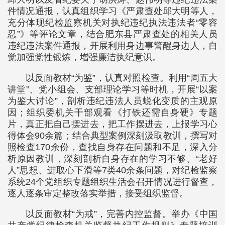
件情况通报，认真组织学习《严肃查处邱大明等人，
充分体现纪检监察机关对执纪违纪执法违法者“零容
忍”》等评论文章，结合肥东县严肃查处的相关人员
违纪违法案件通报，开展利用身边事警醒身边人，自
觉加强党性锻炼，增强廉洁执纪意识。
以反面教材“为鉴”，认真对照检查。利用“周五大
讲堂”、党小组会、支部理论学习等时机，开展“以案
为鉴大讨论”，剖析违纪违法人员蜕化变质的主观原
因；组织委机关干部观看《打铁还需自身硬》专题
片，真正把自己摆进去，把工作摆进去，上报学习心
得体会90余篇；结合典型案例深刻汲取教训，撰写对
照检查170余份，查找自身存在问题和不足，深入分
析原因教训，深刻剖析自身存在的学习不够、“老好
人”思想、进取心下滑等7类40余条问题，对纪检监察
系统24个党组织专题组织生活会召开情况进行督查，
逐人逐条审定整改落实举措，接受组织监督。
以反面教材“为戒”，完善内控监督。举办《中国