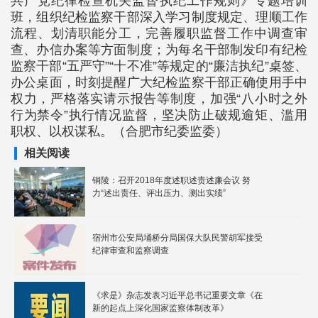
共产党纪律检查机关监督执纪工作规则》专题培训
班，组织纪检监察干部深入学习制度规定、理顺工作
流程、划清职能分工，完善履职监督工作中调查审
查、办信办案等方面制度；为每名干部制发印有纪检
监察干部“五严守”“十不准”等规定的“廉洁执纪”桌签、
办公桌面，时刻提醒广大纪检监察干部正确使用手中
权力，严格落实请示报告等制度，加强“八小时之外
行为禁令”执行情况监督，坚决防止破规逾矩、滥用
职权、以权谋私。（合肥市纪委监委）
相关阅读
铜陵：召开2018年度述职述责述廉会议 努
力“述出责任、评出压力、测出实绩”
宿州市公安局埇桥分局国保大队民警胡军接受
纪律审查和监察调查
《求是》杂志发表习近平总书记重要文章《在
新的起点上深化国家监察体制改革》