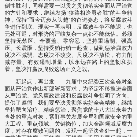
倒性胜利，同样需要一以贯之贯彻落实全面从严治党
的方针和要求，继续发扬“狭路相逢勇者胜”的斗争精
神，保持“而今迈步从头越”的奋进姿态，将反腐败斗
争进行到底。现实一再表明，反腐败斗争不能退，也
无处可退，对形势的严峻复杂一点都不能低估。必须
坚持无禁区、全覆盖、零容忍，坚持重遏制、强高
压、长震慑，坚持受贿行贿一起查，做到惩治腐败力
度决不减弱、态度决不改变、尺度决不放松，有力削
减存量、有效遏制增量，以永远在路上的坚韧和执
着，坚决打赢反腐败这场正义之战。
新起点，再出发。十九届中央纪委三次全会对全
面从严治党作出新部署新要求，为坚定不移推进全面
从严治党、党风廉政建设和反腐败斗争指明了方向、
提供了遵循。我们要坚决贯彻落实好全会精神，继续
坚持靶向治疗、精确惩治，聚焦党的十八大以来着力
查处的重点对象，紧盯事关发展全局和国家安全的重
大工程、重点领域、关键岗位，加大金融领域反腐力
度，对存在腐败问题的，发现一起坚决查处一起，一