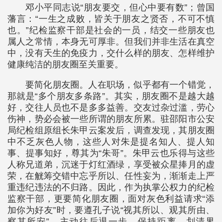
邓小平同志说“朋友要交，但心中要有数”；曾国
藩言：“一生之成败，皆关于朋友之贤否，不可不慎
也。”纪检监察干部是社会的一员，结交一些朋友也
属人之常情，本身无可厚非。但我们并非生活在真空
中，没有天生的免疫力，交什么样的朋友、怎样维护
健康纯洁的朋友圈至关重要。
要简化朋友圈。人在职场，似乎都有一个错觉，
那就是“多个朋友多条路”。其实，朋友圈不是越大越
好，交往人员也不是多多益善。交友过杂过滥，劳心
伤神，势必会被一些所谓的朋友所累。驻邵阳市公安
局纪检组原组长朱甲云案发后，调查发现，其朋友圈
中不乏灰色人物，这些人对朱是提名知人、提人知
事、提事知好，尊其为“朱哥”。朱甲云也乐得与这些
人称兄道弟，沉迷于灯红酒绿，享受被众星捧月的虚
荣，在觥筹交错中忘乎所以、任性妄为，渐渐走上严
重违纪违法的不归路。因此，作为执掌公权力的纪检
监察干部，更要简化朋友圈，面对灰色利益请求“添
加你为好友”时，要遵孔子说“视其所以、观其所由、
察其所安”，主动往后退一步，保持距离、划清界