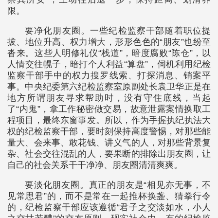
限。
要净化朋友圈。一些纪检监察干部随着职位提
拔、地位升高、权力增大，形形色色的“朋友”也纷至
沓来。这些人明修礼仪“栈道”，暗度腐败“陈仓”，以
人情交往幌子，暗打个人利益“算盘”，伺机利用纪检
监察干部手中的权力搜罗线索、打探消息、销案平
事。中央纪委第六纪检监察室原副处长袁卫华正是在
地方所谓朋友寻求帮助时，没有守住底线，当起
了“内鬼”，拿工作秘密做交易，故意泄露案情换取工
程项目，最终东窗事发。所以，作为手握执纪执法大
权的纪检监察干部，要时刻保持高度警惕，对那些能
量大、会来事、敢花钱、讲义气的人，对那些背景复
杂、社会交往混乱的人，要果断的排除出朋友圈，让
自己的社会关系干干净净、朋友圈清清爽爽。
要淡化朋友圈。真正的朋友是“相见亦无事，不
见常思君”的，而不是常在一起推杯换盏、猜拳行令
的，纪检监察干部应该遵循“君子之交淡如水，小人