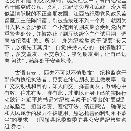
之交甘若醴”的交友原则。现实社会中，有的纪检监
察干部突破公私、义利、法纪等边界和底线，滑入看
似温情脉脉的不正当朋友圈。江西省纪委党风政风监
督室原主任陈阳霞，刚被提拔还不到一个月，就因为
出入私人会所参加一个小范围的朋友聚会受到党内严
重警告处分，并被终止了副厅长级室主任试用期、调
离省纪委机关。所以，身为纪检监察干部要“安天
下，必须先正其身”，自觉保持内心的一份清醒和宁
静，多交益友、不交杂宾，淡化朋友圈，让自己远
离“河边”，始终处于安全地带。
古语有云，“匹夫不可以不慎取友”，纪检监察干
部作为执纪执法者，更要在纯洁朋友圈上做表率，端
正交友动机和目的，知人而交、择善而从，做到心中
有数、往来有度。唯有此，才能以正身正己的实际行
动践行习近平总书记对纪检监察干部提出的“要做到
忠诚坚定、担当尽责、遵纪守法、清正廉洁，确保党
和人民赋予的权力不被滥用、惩恶扬善的利剑永不蒙
尘”的要求。（固镇县纪委监委驻县公安局纪检监察
组 乔杰）