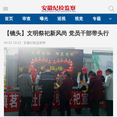
首页
审查
曝光
巡视
视觉
专题
【镜头】文明祭祀新风尚 党员干部带头行
04-02 15:22
安徽纪检监察网