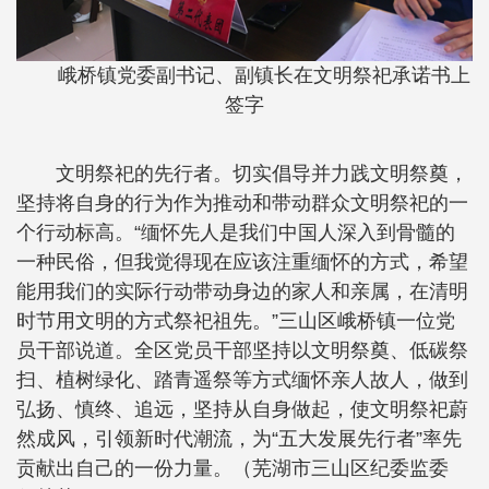
峨桥镇党委副书记、副镇长在文明祭祀承诺书上
签字
文明祭祀的先行者。切实倡导并力践文明祭奠，
坚持将自身的行为作为推动和带动群众文明祭祀的一
个行动标高。“缅怀先人是我们中国人深入到骨髓的
一种民俗，但我觉得现在应该注重缅怀的方式，希望
能用我们的实际行动带动身边的家人和亲属，在清明
时节用文明的方式祭祀祖先。”三山区峨桥镇一位党
员干部说道。全区党员干部坚持以文明祭奠、低碳祭
扫、植树绿化、踏青遥祭等方式缅怀亲人故人，做到
弘扬、慎终、追远，坚持从自身做起，使文明祭祀蔚
然成风，引领新时代潮流，为“五大发展先行者”率先
贡献出自己的一份力量。（芜湖市三山区纪委监委