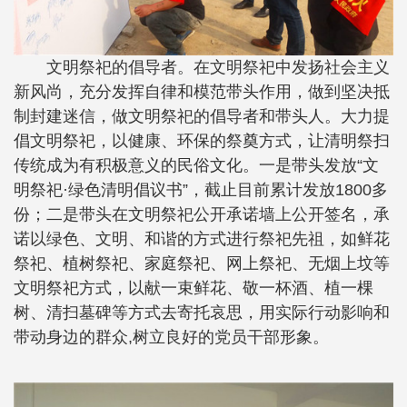
文明祭祀的倡导者。在文明祭祀中发扬社会主义
新风尚，充分发挥自律和模范带头作用，做到坚决抵
制封建迷信，做文明祭祀的倡导者和带头人。大力提
倡文明祭祀，以健康、环保的祭奠方式，让清明祭扫
传统成为有积极意义的民俗文化。一是带头发放“文
明祭祀·绿色清明倡议书”，截止目前累计发放1800多
份；二是带头在文明祭祀公开承诺墙上公开签名，承
诺以绿色、文明、和谐的方式进行祭祀先祖，如鲜花
祭祀、植树祭祀、家庭祭祀、网上祭祀、无烟上坟等
文明祭祀方式，以献一束鲜花、敬一杯酒、植一棵
树、清扫墓碑等方式去寄托哀思，用实际行动影响和
带动身边的群众,树立良好的党员干部形象。