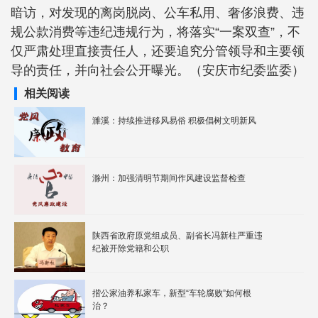
暗访，对发现的离岗脱岗、公车私用、奢侈浪费、违
规公款消费等违纪违规行为，将落实“一案双查”，不
仅严肃处理直接责任人，还要追究分管领导和主要领
导的责任，并向社会公开曝光。（安庆市纪委监委）
相关阅读
濉溪：持续推进移风易俗 积极倡树文明新风
滁州：加强清明节期间作风建设监督检查
陕西省政府原党组成员、副省长冯新柱严重违
纪被开除党籍和公职
揩公家油养私家车，新型“车轮腐败”如何根
治？