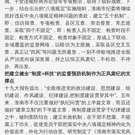
偶、子女违规经商办企业等专项整治，取得了较好成效。下
一步，结合出台的“八项规定”实施细则，淮南市纪委将继续
抓好违反中央八项规定精神问题的查处，建立“五个机制”，
即：信访筛查、专项检查、县区互查、突击督查、常态巡
查。采取“四个不固定”，即：检查人员不固定、检查时段不
固定、检查方式不固定、检查对象不固定，形成上下联动、
全域覆盖的监督网络，以暗访为主措施，采取县区交叉互
查，真正让“四风”等问题无所遁形，一刻不停歇地推进全面
从严治党向纵深发展，持之以恒正风肃纪，不松劲、不停
步、再出发。
把建立健全“制度+科技”的监督预防机制作为正风肃纪的支
撑点
十九大报告提出，“全面推进党的政治建设、思想建设、组
织建设、作风建设、纪律建设,把制度建设贯穿其中”。五年
来，淮南市不仅注重做好“执纪问责”的上半篇文章，而且还
做好“建章立制”的下半篇文章，将制度建设贯穿于纪律建设
之中，做到查防结合，建立长效机制，在干部不想腐、不能
腐上下功夫，促使党员干部把落实中央八项规定精神内化为
价值追求，外化为行动自觉。研究制定了《淮南市落实党风