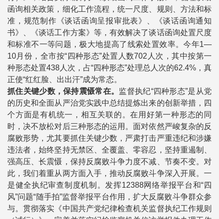
函询相关政策，细化工作流程，统一尺度、规则、方法和标
准，规范制作《谈话函询呈报审批表》、《谈话函询通知
书》、《谈话工作方案》等，有效解决了谈话函询处置尺度
和标准不一等问题，极大地提高了线索处置效率。今年1—
10月份，全市按“四种形态”处置人数702人次，其中按第一
种形态处置438人次，占“四种形态”处理总人次的62.4%，真
正使“红红脸、出出汗”成为常态。
抓住关键少数，保持震慑常在。
监督执纪“四种形态”是从党
的历史和全面从严治党实践中总结提炼出来的创新举措，四
个方面是有机统一，相互关联的。在用好第一种形态的同
时，决不放松对后三种形态的运用。面对依然严峻复杂的反
腐败形势，尤其要抓住关键少数，严肃打击严重违纪和涉嫌
违法者，始终坚持无禁区、全覆盖、零容忍，坚持重遏制、
强高压、长震慑，保持反腐败斗争力度不减、节奏不变。对
此，我们着重从两方面入手，推动反腐败斗争深入开展。一
是健全执纪审查制度机制。发挥12388网络举报平台和“四
风”问题“随手拍”监督举报平台作用，扩大反腐败斗争群众参
与。贯彻落实《中国共产党纪律检查机关监督执纪工作规则