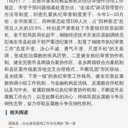
（试行）》，完善并落实纪检监察机关信访举报件办理工作
规定、市管干部问题线索处置办法、“走读式”谈话管理暂行
办法等制度，织密扎紧执纪审查制度笼子。今年1—10月
份，全市按第三、四种形态处理109人次，占“四种形态”处
理总人次的15.5%，特别是严肃查处了市委组织部原副部
长、老干部局原局长赵平，铜陵经济技术开发区原副调研员
彭海生等县处级干部严重违纪案件，彰显了铜陵市执纪审查
工作“态度不变、决心不减、勇气不泄、尺度不松”的主基
调，形成惩治腐败的疾风厉势。二是健全执纪审查协作机
制。健全完善市县两级办案协作区、县乡两级联合办案机制
和县区案件线索异地交叉办理模式，不断巩固“市区联动、
县乡统筹、下查一级”的执纪审查工作格局。健全完善反腐
败协调小组工作机制，与金融机构反洗钱、反腐败合作机制
以及与中央、省属驻铜单位执纪审查协作机制，不断提升反
腐败工作合力，以坚如磐石的决心，持续巩固反腐败斗争压
倒性态势，奋力夺取反腐败斗争压倒性胜利。
相关阅读
固镇县：出台谈话函询工作办法用好 “第一形