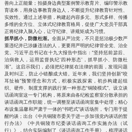
善向上正能量；拍摄身边典型案例警示教育片、编印警示教
育读本，用身边事教育身边人，不断提升纪律教育针对性、
实效性。通过上述举措，构建起内容多元、形式多样、传播
多维的全方位、立体式纪律教育格局，促使广大党员干部真
正将纪律入脑入心，让守纪律、讲规矩成为习惯。
抓早抓小，防微杜渐。
全面从严治党，不只是惩治极少数严
重违纪并已涉嫌违法的人，更要用严明的纪律管全党、治全
党。习近平总书记在十九大报告中指出：“坚持惩前毖后、
治病救人，运用监督执纪‘四种形态’，抓早抓小、防微杜
渐”。这启示我们，必须把纪律挺在法律的前面，发现问题
及时纠正，防止小错酿成大错。近年来，我们坚持创新“咬
耳扯袖”预警理念和方式，积极实践探索，初步构建起组
织、硬件、制度支撑的践行第一种形态“铜陵模式”。设立谈
话函询室这一专门机构，将原来由各纪检监察室分散承担的
谈话函询工作职能，统一调整至谈话函询室集中处理；精心
布设集温馨和严肃于一体的“书吧式”谈话场所，专门用于提
醒约谈；出台《中共铜陵市委关于进一步加强党内谈话的暂
行办法》《中共铜陵市纪委谈话函询工作实施办法（试
行）》，结合实际编制了《谈话函询工作手册》，梳理谈话