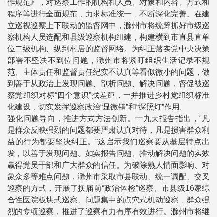
作规范》，对巡察工作的机构和人员、对象和内容、方式和
程序等进行全面规范，力求标准统一，不断深化完善。在建
立巡视巡察上下联动的监督网中，滁州市将统筹抓好市级巡
察机构人员选配和县级巡察机构组建，构建横到市直县直单
位二级机构、纵到村居的监督网络。为纠正落实党中央决策
部署不坚决不到位问题，滁州市将紧盯组织生活记录不规
范、主体责任和监督责任纪实不认真等看似微小的问题，做
到善于从政治上发现问题、剖析问题、解决问题，督促被巡
察党组织对标“四个意识”找差距，一并推进乡村党组织标准
化建设，切实发挥巡察政治“显微镜”和“探照灯”作用。
强化问题导向，推进方式方法创新。十九大报告指出，“凡
是群众反映强烈的问题都要严肃认真对待，凡是损害群众利
益的行为都要坚决纠正。”这启示我们巡察要从基层特点出
发，以善于发现问题、如实报告问题、推动解决问题的实效
赢得党员干部和广大群众的信任。为破除熟人情面影响、对
象众多等难点问题，滁州市采取市县联动、统一调配、交叉
巡察的方式，开展了换届前“政治体检”巡察、市县级16家综
合性医院板块式巡察、问题集中的点穴式机动巡察，群众强
烈的专项巡察，推进了巡察有力有序有效进行。滁州市将继