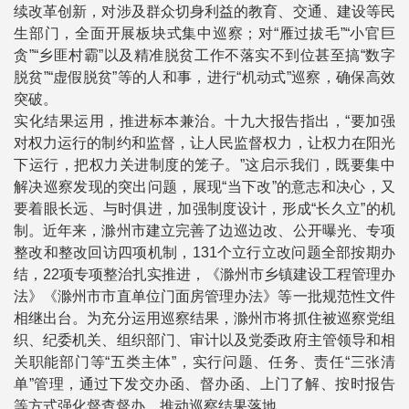
续改革创新，对涉及群众切身利益的教育、交通、建设等民
生部门，全面开展板块式集中巡察；对“雁过拔毛”“小官巨
贪”“乡匪村霸”以及精准脱贫工作不落实不到位甚至搞“数字
脱贫”“虚假脱贫”等的人和事，进行“机动式”巡察，确保高效
突破。
实化结果运用，推进标本兼治。十九大报告指出，“要加强
对权力运行的制约和监督，让人民监督权力，让权力在阳光
下运行，把权力关进制度的笼子。”这启示我们，既要集中
解决巡察发现的突出问题，展现“当下改”的意志和决心，又
要着眼长远、与时俱进，加强制度设计，形成“长久立”的机
制。近年来，滁州市建立完善了边巡边改、公开曝光、专项
整改和整改回访四项机制，131个立行立改问题全部按期办
结，22项专项整治扎实推进，《滁州市乡镇建设工程管理办
法》《滁州市市直单位门面房管理办法》等一批规范性文件
相继出台。为充分运用巡察结果，滁州市将抓住被巡察党组
织、纪委机关、组织部门、审计以及党委政府主管领导和相
关职能部门等“五类主体”，实行问题、任务、责任“三张清
单”管理，通过下发交办函、督办函、上门了解、按时报告
等方式强化督查督办，推动巡察结果落地。