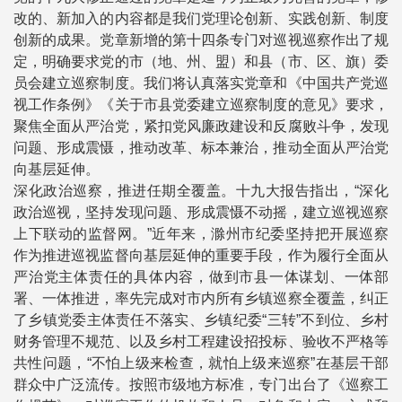
改的、新加入的内容都是我们党理论创新、实践创新、制度
创新的成果。党章新增的第十四条专门对巡视巡察作出了规
定，明确要求党的市（地、州、盟）和县（市、区、旗）委
员会建立巡察制度。我们将认真落实党章和《中国共产党巡
视工作条例》《关于市县党委建立巡察制度的意见》要求，
聚焦全面从严治党，紧扣党风廉政建设和反腐败斗争，发现
问题、形成震慑，推动改革、标本兼治，推动全面从严治党
向基层延伸。
深化政治巡察，推进任期全覆盖。十九大报告指出，“深化
政治巡视，坚持发现问题、形成震慑不动摇，建立巡视巡察
上下联动的监督网。”近年来，滁州市纪委坚持把开展巡察
作为推进巡视监督向基层延伸的重要手段，作为履行全面从
严治党主体责任的具体内容，做到市县一体谋划、一体部
署、一体推进，率先完成对市内所有乡镇巡察全覆盖，纠正
了乡镇党委主体责任不落实、乡镇纪委“三转”不到位、乡村
财务管理不规范、以及乡村工程建设招投标、验收不严格等
共性问题，“不怕上级来检查，就怕上级来巡察”在基层干部
群众中广泛流传。按照市级地方标准，专门出台了《巡察工