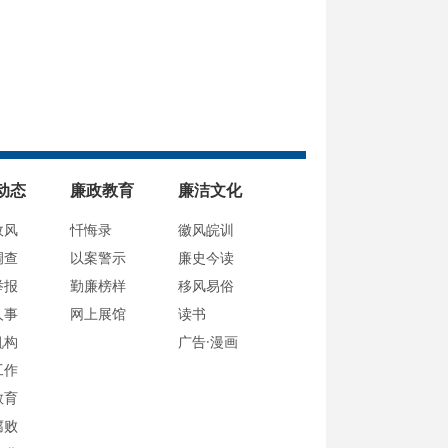
动态
廉政教育
廉洁文化
政风
忏悔录
徽风皖训
调查
以案警示
廉史今读
举报
勤廉榜样
移风易俗
人事
网上展馆
读书
机构
广告·漫画
工作
教育
腐败