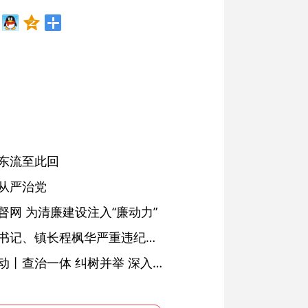
东流至此回
从严治党
网 为清廉建设注入“廉动力”
绩溪县长安镇原党委副书记、镇长程枫华严重违纪违法被开除党籍和公职
落实五次全会精神见行动丨查治一体 纠树并举 深入推进风腐同查同治