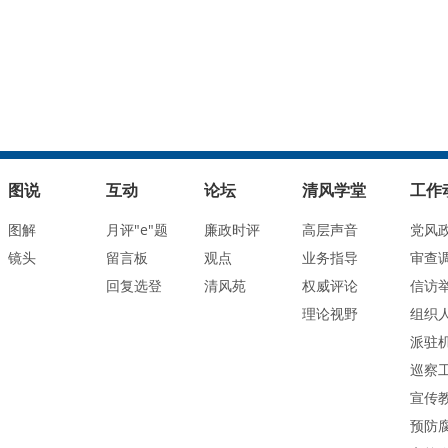
图说
互动
论坛
清风学堂
工作
图解
月评"e"题
廉政时评
高层声音
党风
镜头
留言板
观点
业务指导
审查
回复选登
清风苑
权威评论
信访
理论视野
组织
派驻
巡察
宣传
预防