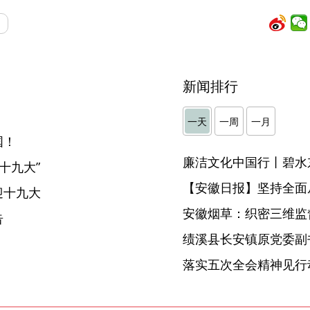
新闻排行
一天
一周
一月
国！
廉洁文化中国行丨碧水
十九大”
【安徽日报】坚持全面
迎十九大
安徽烟草：织密三维监督
告