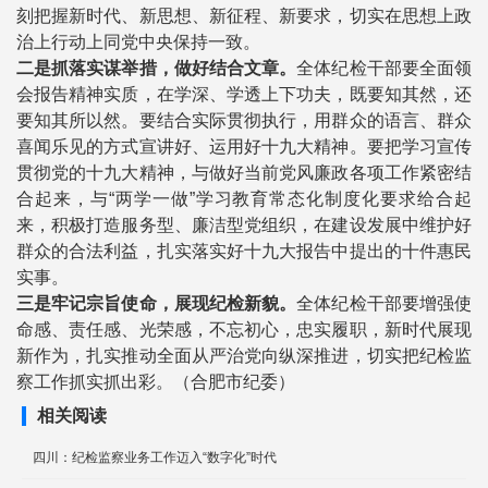
刻把握新时代、新思想、新征程、新要求，切实在思想上政
治上行动上同党中央保持一致。
二是抓落实谋举措，做好结合文章。
全体纪检干部要全面领
会报告精神实质，在学深、学透上下功夫，既要知其然，还
要知其所以然。要结合实际贯彻执行，用群众的语言、群众
喜闻乐见的方式宣讲好、运用好十九大精神。要把学习宣传
贯彻党的十九大精神，与做好当前党风廉政各项工作紧密结
合起来，与“两学一做”学习教育常态化制度化要求给合起
来，积极打造服务型、廉洁型党组织，在建设发展中维护好
群众的合法利益，扎实落实好十九大报告中提出的十件惠民
实事。
三是牢记宗旨使命，展现纪检新貌。
全体纪检干部要增强使
命感、责任感、光荣感，不忘初心，忠实履职，新时代展现
新作为，扎实推动全面从严治党向纵深推进，切实把纪检监
察工作抓实抓出彩。（合肥市纪委）
相关阅读
四川：纪检监察业务工作迈入“数字化”时代