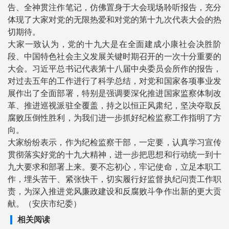
告、全神贯注作笔记，仿佛置身于大会现场聆听报告，充分
体现了大家对党的无限热爱和对党的第十九次代表大会的热
切期待。
大家一致认为，党的十九大是在全面建成小康社会决胜阶
段、中国特色社会主义发展关键时期召开的一次十分重要的
大会。习近平总书记代表第十八届中央委员会所作的报告，
对过去五年的工作进行了科学总结，对党和国家各项事业发
展作出了全面部署，特别是强调要深化推进国家监察体制改
革、推进巡视派驻全覆盖，持之以恒正风肃纪，坚决夺取反
腐败压倒性胜利，为我们进一步抓好纪检监察工作指明了方
向。
大家纷纷表示，作为纪检监察干部，一定要，认真学习宣传
贯彻落实好党的十九大精神，进一步把思想和行动统一到十
九大要求和部署上来。要不忘初心，牢记使命，立足本职工
作，埋头苦干、紧张快干，切实履行好监督执纪问责工作职
责，为深入推进党风廉政建设和反腐败斗争作出新的更大贡
献。（安庆市纪委）
相关阅读