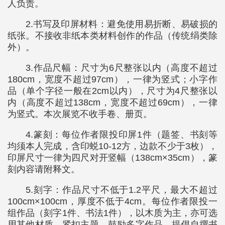
人负责。
2.书写及印屏材料：避免使用易折断、易破损的
纸张。不接收非纸本类材料创作的作品（传统绢类除
外）。
3.作品尺幅：尺寸为6尺整张以内（高度不超过
180cm，宽度不超过97cm），一律为竖式；小字作
品（单个字径一般在2cm以内），尺寸为4尺整张以
内（高度不超过138cm，宽度不超过69cm），一律
为竖式。本次展览不收手卷、册页。
4.篆刻：每位作者限投印屏1件（题签、书刻等
均须本人完成，含印蜕10-12方，边款不少于3枚），
印屏尺寸一律为四尺对开竖幅（138cm×35cm），篆
刻内容请附释文。
5.刻字：作品尺寸不低于1.2平尺，最大不超过
100cm×100cm，厚度不低于4cm。每位作者限投一
组作品（刻字1件、书法1件），以木质为主，亦可选
用其他材质。紧扣主题，鼓励多字作品，提倡自撰书