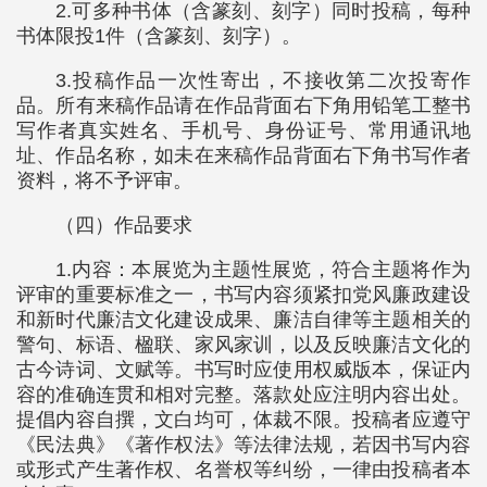
2.可多种书体（含篆刻、刻字）同时投稿，每种
书体限投1件（含篆刻、刻字）。
3.投稿作品一次性寄出，不接收第二次投寄作
品。所有来稿作品请在作品背面右下角用铅笔工整书
写作者真实姓名、手机号、身份证号、常用通讯地
址、作品名称，如未在来稿作品背面右下角书写作者
资料，将不予评审。
（四）作品要求
1.内容：本展览为主题性展览，符合主题将作为
评审的重要标准之一，书写内容须紧扣党风廉政建设
和新时代廉洁文化建设成果、廉洁自律等主题相关的
警句、标语、楹联、家风家训，以及反映廉洁文化的
古今诗词、文赋等。书写时应使用权威版本，保证内
容的准确连贯和相对完整。落款处应注明内容出处。
提倡内容自撰，文白均可，体裁不限。投稿者应遵守
《民法典》《著作权法》等法律法规，若因书写内容
或形式产生著作权、名誉权等纠纷，一律由投稿者本