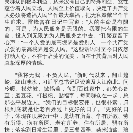
民群众的根本利益，从来没有自己的特殊利益。党性
蕴含着人民立场、人民至上价值取向，决定了共产党
人必须将造福人民当作最大幸福，把无私奉献当作毕
生追求。雷锋曾在日记中写道：“人的生命是有限
的，可是，为人民服务是无限的。我要把有限的生
命，投入到无限的为人民服务之中去。”孔繁森留下
心声：“一个人爱的最高境界是爱别人，一个共产党
员爱的最高境界是爱人民。”这些话语时至今日依然
打动人心，不在于辞藻的优美，而在于其背后对人民
真挚深厚的情感。
“我将无我，不负人民。”新时代以来，翻山越
岭、跋山涉水，习近平总书记足迹遍及大江南北。问
冷暖、摸炕被、掀锅盖，每到百姓家中，都关心备
至；磨豆花、打糍粑、贴福字，每同群众在一起，总
那么平易近人。“我们的目标很宏伟，也很朴素，归
根到底就是让老百姓过上更好的日子。”更好的日
子，体现在顶层设计中，是幼有所育、学有所教、劳
有所得、病有所医、老有所养、住有所居、弱有所
扶；落实到日常生活里，是三餐四季、柴米油盐、琅