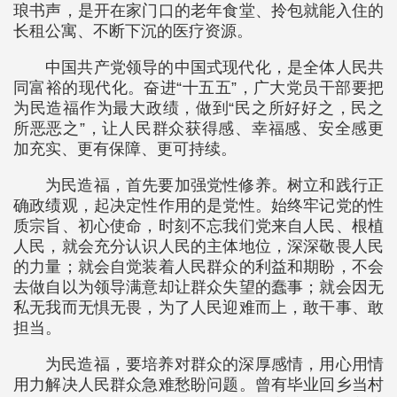
琅书声，是开在家门口的老年食堂、拎包就能入住的
长租公寓、不断下沉的医疗资源。
中国共产党领导的中国式现代化，是全体人民共
同富裕的现代化。奋进“十五五”，广大党员干部要把
为民造福作为最大政绩，做到“民之所好好之，民之
所恶恶之”，让人民群众获得感、幸福感、安全感更
加充实、更有保障、更可持续。
为民造福，首先要加强党性修养。树立和践行正
确政绩观，起决定性作用的是党性。始终牢记党的性
质宗旨、初心使命，时刻不忘我们党来自人民、根植
人民，就会充分认识人民的主体地位，深深敬畏人民
的力量；就会自觉装着人民群众的利益和期盼，不会
去做自以为领导满意却让群众失望的蠢事；就会因无
私无我而无惧无畏，为了人民迎难而上，敢干事、敢
担当。
为民造福，要培养对群众的深厚感情，用心用情
用力解决人民群众急难愁盼问题。曾有毕业回乡当村