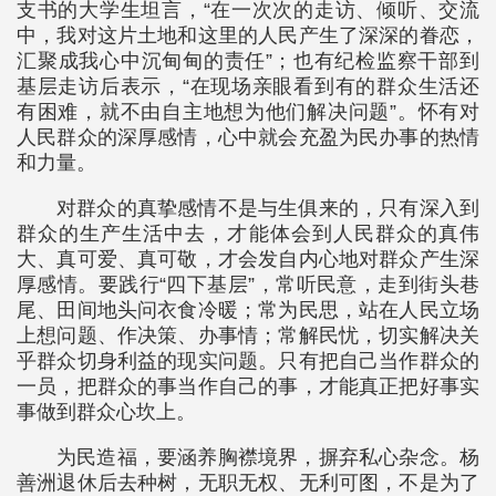
支书的大学生坦言，“在一次次的走访、倾听、交流
中，我对这片土地和这里的人民产生了深深的眷恋，
汇聚成我心中沉甸甸的责任”；也有纪检监察干部到
基层走访后表示，“在现场亲眼看到有的群众生活还
有困难，就不由自主地想为他们解决问题”。怀有对
人民群众的深厚感情，心中就会充盈为民办事的热情
和力量。
对群众的真挚感情不是与生俱来的，只有深入到
群众的生产生活中去，才能体会到人民群众的真伟
大、真可爱、真可敬，才会发自内心地对群众产生深
厚感情。要践行“四下基层”，常听民意，走到街头巷
尾、田间地头问衣食冷暖；常为民思，站在人民立场
上想问题、作决策、办事情；常解民忧，切实解决关
乎群众切身利益的现实问题。只有把自己当作群众的
一员，把群众的事当作自己的事，才能真正把好事实
事做到群众心坎上。
为民造福，要涵养胸襟境界，摒弃私心杂念。杨
善洲退休后去种树，无职无权、无利可图，不是为了