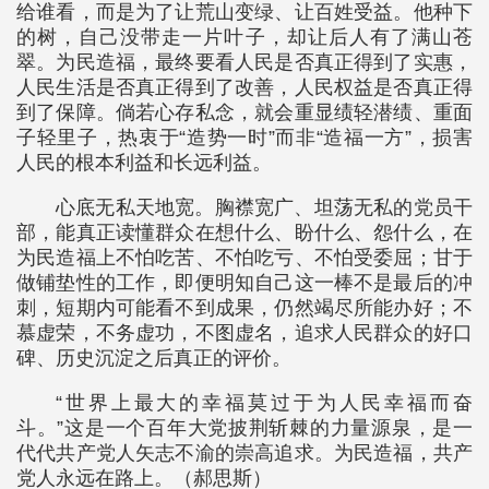
给谁看，而是为了让荒山变绿、让百姓受益。他种下
的树，自己没带走一片叶子，却让后人有了满山苍
翠。为民造福，最终要看人民是否真正得到了实惠，
人民生活是否真正得到了改善，人民权益是否真正得
到了保障。倘若心存私念，就会重显绩轻潜绩、重面
子轻里子，热衷于“造势一时”而非“造福一方”，损害
人民的根本利益和长远利益。
心底无私天地宽。胸襟宽广、坦荡无私的党员干
部，能真正读懂群众在想什么、盼什么、怨什么，在
为民造福上不怕吃苦、不怕吃亏、不怕受委屈；甘于
做铺垫性的工作，即便明知自己这一棒不是最后的冲
刺，短期内可能看不到成果，仍然竭尽所能办好；不
慕虚荣，不务虚功，不图虚名，追求人民群众的好口
碑、历史沉淀之后真正的评价。
“世界上最大的幸福莫过于为人民幸福而奋
斗。”这是一个百年大党披荆斩棘的力量源泉，是一
代代共产党人矢志不渝的崇高追求。为民造福，共产
党人永远在路上。（郝思斯）