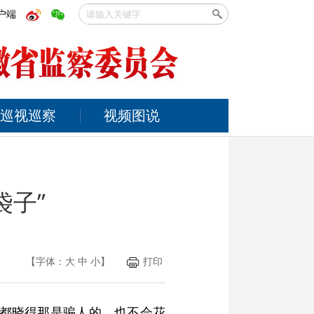
户端
巡视巡察
视频图说
袋子”
【字体：
大
中
小
】
打印
儿都晓得那是骗人的，也不会花