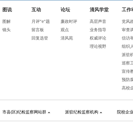
图说
互动
论坛
清风学堂
工作
图解
月评"e"题
廉政时评
高层声音
党风
镜头
留言板
观点
业务指导
审查
回复选登
清风苑
权威评论
信访
理论视野
组织
派驻
巡察
宣传
预防
高校
市县(区)纪检监察网站群
派驻纪检监察机构
院校企