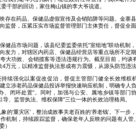
监委干部的回访，家住梅山镇的李大爷说道。
映存在药品、保健品虚假宣传及会销陷阱等问题。金寨
向监督，压紧压实市场监督管理部门主体责任，督促全
保健品市场问题，该县纪委监委依托“室组地”联动机制
向发力，对辖区内药店、保健品经营店等重点场所不定
夸大功效、会销揽客等违法违规行为。截至目前，约谈
款4万元，以精准监督执法形成有力震慑，从源头防范违
还持续强化以案促改促治，督促主管部门健全长效维权机
平台，建立涉老药品保健品投诉举报快速响应机制，明确专人
办、闭环处置”。同时，加强与公安、属地乡镇等部门协
传引导、监管执法、维权保障”三位一体的长效治理格局。
乱象的‘重灾区’，整治成效事关老百姓的‘养老钱’。下一
作机制，持续跟踪监督，确保老年人反映的问题有人管
委）