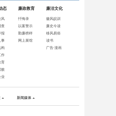
动态
廉政教育
廉洁文化
政风
忏悔录
徽风皖训
调查
以案警示
廉史今读
举报
勤廉榜样
移风易俗
人事
网上展馆
读书
机构
广告·漫画
工作
教育
腐败
企业
业
新闻媒体