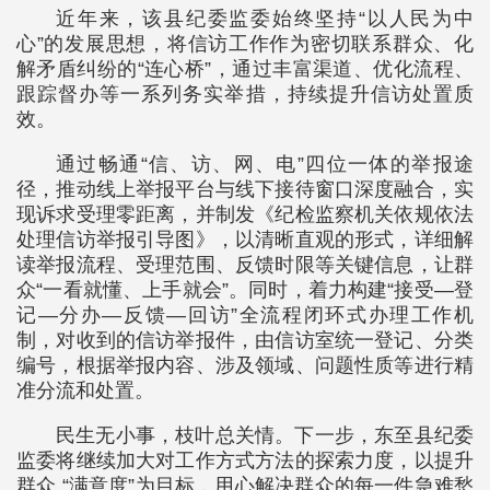
近年来，该县纪委监委始终坚持“以人民为中
心”的发展思想，将信访工作作为密切联系群众、化
解矛盾纠纷的“连心桥”，通过丰富渠道、优化流程、
跟踪督办等一系列务实举措，持续提升信访处置质
效。
通过畅通“信、访、网、电”四位一体的举报途
径，推动线上举报平台与线下接待窗口深度融合，实
现诉求受理零距离，并制发《纪检监察机关依规依法
处理信访举报引导图》，以清晰直观的形式，详细解
读举报流程、受理范围、反馈时限等关键信息，让群
众“一看就懂、上手就会”。同时，着力构建“接受—登
记—分办—反馈—回访”全流程闭环式办理工作机
制，对收到的信访举报件，由信访室统一登记、分类
编号，根据举报内容、涉及领域、问题性质等进行精
准分流和处置。
民生无小事，枝叶总关情。下一步，东至县纪委
监委将继续加大对工作方式方法的探索力度，以提升
群众 “满意度”为目标，用心解决群众的每一件急难愁