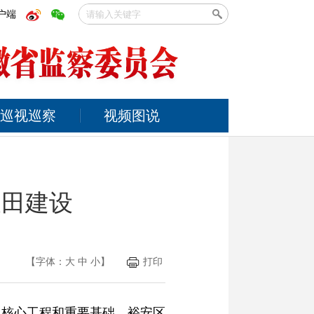
户端
巡视巡察
视频图说
农田建设
【字体：
大
中
小
】
打印
的核心工程和重要基础。裕安区