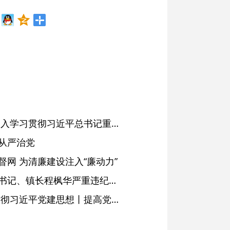
省委常委会会议强调 深入学习贯彻习近平总书记重要讲话精神 以高质量党建引领高质量发展 梁言顺主持并讲话
从严治党
网 为清廉建设注入“廉动力”
绩溪县长安镇原党委副书记、镇长程枫华严重违纪违法被开除党籍和公职
学习进行时·深入学习贯彻习近平党建思想丨提高党的战斗力的法宝