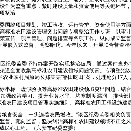
设作为监督重点，紧盯建设质量和资金使用等关键环节
项整治。
委围绕项目规划、竣工验收、运行管护、资金使用等方
高标准农田建设管理突出问题专项整治工作专班，以审
策宣传、项目管理、问题排查等各项工作。纵向成立监督专
开展嵌入式监督、明察暗访。今年以来，开展联合督查检
区纪委监委坚持办案开路实现整治破局，通过案件查办“撕
渠道全面收集高标准农田建设领域问题线索。专项整治
区农业农村局原局长郑某某“靠田吃田”案，处理处分17人
标串标、虚假验收等高标准农田建设领域突出问题，结
加强政策学习、提升业务水平、堵塞制度漏洞，推动部
标准农田建设项目管理实施细则、高标准农田工程设施建
着粮食安全，一头连着农民增收。”该区纪委监委相关负
监督、靶向监督，坚决纠治高标准农田建设领域不正之
成民心工程。（六安市纪委监委）