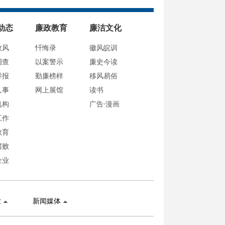
动态
廉政教育
廉洁文化
政风
忏悔录
徽风皖训
调查
以案警示
廉史今读
举报
勤廉榜样
移风易俗
人事
网上展馆
读书
机构
广告·漫画
工作
教育
腐败
企业
业
新闻媒体