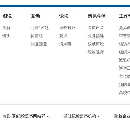
图说
互动
论坛
清风学堂
工作
图解
月评"e"题
廉政时评
高层声音
党风
镜头
留言板
观点
业务指导
审查
回复选登
清风苑
权威评论
信访
理论视野
组织
派驻
巡察
宣传
预防
高校
市县(区)纪检监察网站群
派驻纪检监察机构
院校企