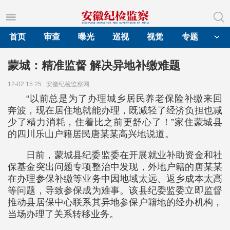
首页
审查
曝光
巡视
视觉
专题
蒙城：精准监督 解决异地补缴难题
12-02 15:25
安徽纪检监察网
“以前总是为了办理城乡居民养老保险补缴来回
奔波，现在居住地就能办理，既减轻了经济负担也减
少了精力消耗，住着比之前更舒心了！”家住蒙城县
的四川乐山户籍居民唐某某高兴地说道。
日前，蒙城县纪委监委在开展就业补助资金和社
保基金突出问题专项整治中发现，外地户籍的唐某某
在办理参保补缴等业务中因地域太远、返乡成本太高
等问题，导致参保成为难事。该县纪委监委立即监督
推动县居保中心联系其异地参保户籍地的经办机构，
当场办理了关系转移业务。