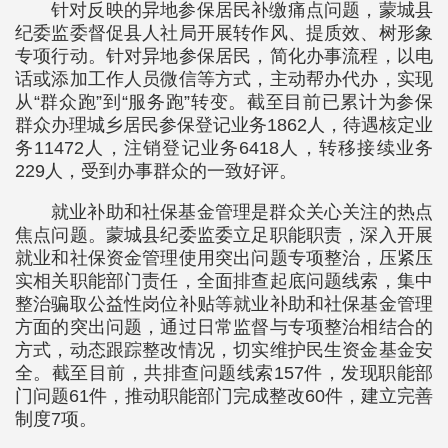
针对反映的异地参保居民补缴痛点问题，蒙城县
纪委监委督促县人社局开展转作风、提质效、树形象
专项行动。针对异地参保居民，简化办事流程，以电
话或添加工作人员微信等方式，主动帮办代办，实现
从“群众跑”到“服务跑”转变。截至目前已累计为参保
群众办理城乡居民参保登记业务1862人，待遇核定业
务11472人，注销登记业务6418人，转移接续业务
229人，受到办事群众的一致好评。
就业补助和社保基金管理是群众关心关注的热点
焦点问题。蒙城县纪委监委立足职能职责，深入开展
就业和社保资金管理使用突出问题专项整治，压紧压
实相关职能部门责任，全面排查起底问题线索，集中
整治骗取公益性岗位补贴等就业补助和社保基金管理
方面的突出问题，通过日常监督与专项整治相结合的
方式，动态跟踪整改情况，切实维护民生资金基金安
全。截至目前，共排查问题线索157件，发现职能部
门问题61件，推动职能部门完成整改60件，建立完善
制度7项。