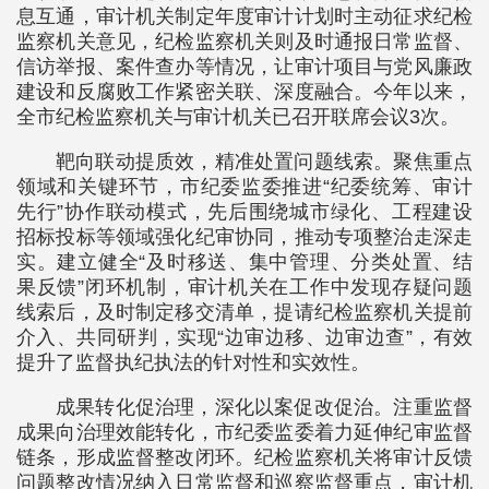
息互通，审计机关制定年度审计计划时主动征求纪检
监察机关意见，纪检监察机关则及时通报日常监督、
信访举报、案件查办等情况，让审计项目与党风廉政
建设和反腐败工作紧密关联、深度融合。今年以来，
全市纪检监察机关与审计机关已召开联席会议3次。
靶向联动提质效，精准处置问题线索。聚焦重点
领域和关键环节，市纪委监委推进“纪委统筹、审计
先行”协作联动模式，先后围绕城市绿化、工程建设
招标投标等领域强化纪审协同，推动专项整治走深走
实。建立健全“及时移送、集中管理、分类处置、结
果反馈”闭环机制，审计机关在工作中发现存疑问题
线索后，及时制定移交清单，提请纪检监察机关提前
介入、共同研判，实现“边审边移、边审边查”，有效
提升了监督执纪执法的针对性和实效性。
成果转化促治理，深化以案促改促治。注重监督
成果向治理效能转化，市纪委监委着力延伸纪审监督
链条，形成监督整改闭环。纪检监察机关将审计反馈
问题整改情况纳入日常监督和巡察监督重点，审计机