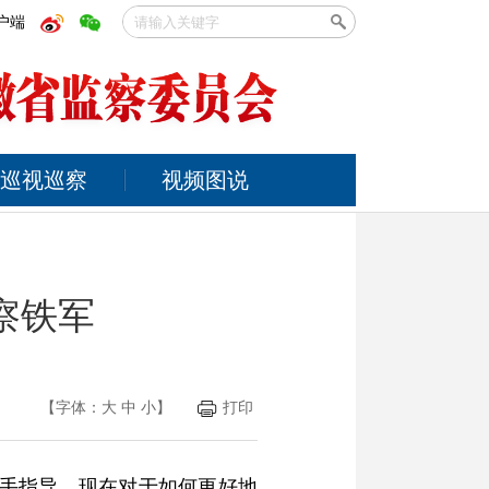
户端
巡视巡察
视频图说
察铁军
【字体：
大
中
小
】
打印
把手指导，现在对于如何更好地