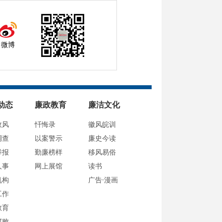
微博
动态
廉政教育
廉洁文化
政风
忏悔录
徽风皖训
调查
以案警示
廉史今读
举报
勤廉榜样
移风易俗
人事
网上展馆
读书
机构
广告·漫画
工作
教育
腐败