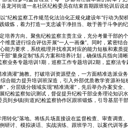
萧县龙河街道一名社区纪检委员在结束首期跟班轮训后说
以“纪检监察工作规范化法治化正规化建设年”行动为契机
践锻炼，着力打造一支忠诚干净担当、敢于善于斗争的纪
定培养方向。聚焦纪检监察主责主业，充分考量干部的
个维度进行综合评估开展“一人一画像”。同时，紧密结
心能力要求，系统梳理并找准其对应的能力短板和素质
干部“量身定制”练兵方案和培养计划，确保练兵指向清
监察业务专题培训1期，巡察工作专题培训2期，监察法专
精准滴灌”施教。打破培训资源壁垒，一方面精准选派业
综合能力提升培训班深造，引入外部优质教学资源补短
菜单”，分层级分领域实现“精准滴灌”，先后举办办案安全
展纪检监察知识测试，督促提升纪检干部业务理论知识
委员到乡镇(街道)纪检监察协作区跟班锻炼，引导基层干
学用转化”落地。将练兵场直接设在监督检查、审查调查
例研讨、模拟谈话、实战演练、跟班学习、以案代训等