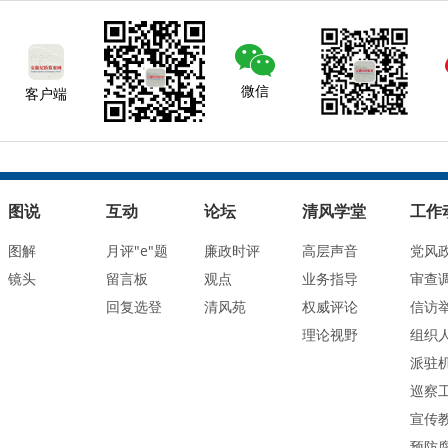
微信
客户端
图说
互动
论坛
清风学堂
工作
图解
月评"e"题
廉政时评
高层声音
党风
镜头
留言板
观点
业务指导
审查
回复选登
清风苑
权威评论
信访
理论视野
组织
派驻
巡察
宣传
预防