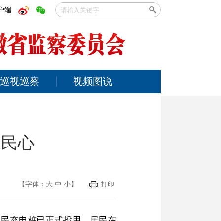
户端
巡视巡察
视频图说
暖民心
【字体：
大
中
小
】
打印
便民充电桩已正式投用，居民在