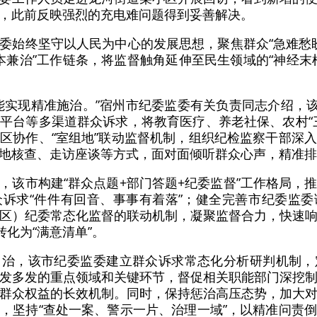
，此前反映强烈的充电难问题得到妥善解决。
委始终坚守以人民为中心的发展思想，聚焦群众“急难愁盼
标本兼治”工作链条，将监督触角延伸至民生领域的“神经末
能实现精准施治。”宿州市纪委监委有关负责同志介绍，该市
平台等多渠道群众诉求，将教育医疗、养老社保、农村“
区协作、“室组地”联动监督机制，组织纪检监察干部深
地核查、走访座谈等方式，面对面倾听群众心声，精准排
，该市构建“群众点题+部门答题+纪委监督”工作格局，
诉求“件件有回音、事事有着落”；健全完善市纪委监
区）纪委常态化监督的联动机制，凝聚监督合力，快速
转化为“满意清单”。
常治，该市纪委监委建立群众诉求常态化分析研判机制，
发多发的重点领域和关键环节，督促相关职能部门深挖
群众权益的长效机制。同时，保持惩治高压态势，加大
，坚持“查处一案、警示一片、治理一域”，以精准问责