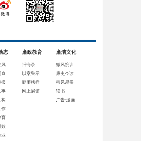
微博
动态
廉政教育
廉洁文化
政风
忏悔录
徽风皖训
调查
以案警示
廉史今读
举报
勤廉榜样
移风易俗
人事
网上展馆
读书
机构
广告·漫画
工作
教育
腐败
企业