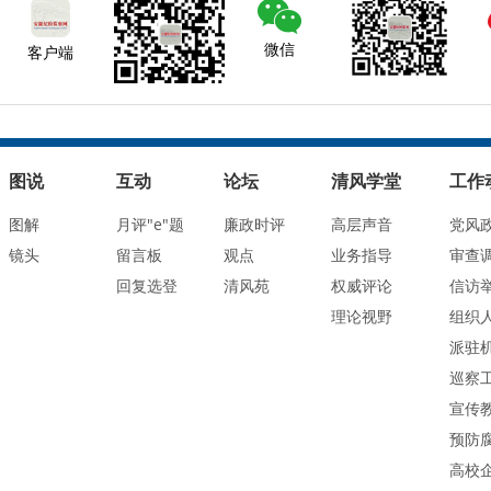
微信
客户端
图说
互动
论坛
清风学堂
工作
图解
月评"e"题
廉政时评
高层声音
党风
镜头
留言板
观点
业务指导
审查
回复选登
清风苑
权威评论
信访
理论视野
组织
派驻
巡察
宣传
预防
高校