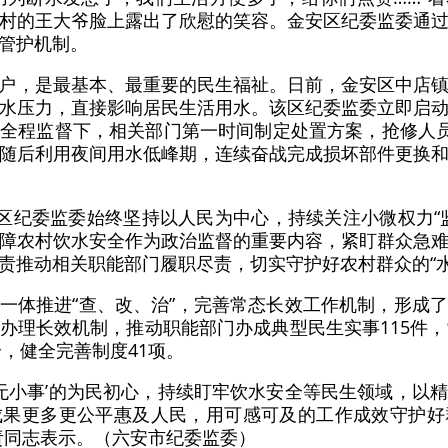
村的王大爷脸上露出了欣慰的笑容。金安区纪委监委通
管护机制。
户，是最基本、最重要的民生福祉。日前，金安区中店
水压力，直接影响居民生活用水。该区纪委监委立即启
全程监督下，相关部门第一时间制定处置方案，抢修人员
随后利用夜间用水低峰期，连续奋战完成损坏部件更换
安区纪委监委始终坚持以人民为中心，持续关注小微权力“
障农村饮水安全作为政治监督的重要内容，紧盯群众急
责推动相关职能部门履职尽责，切实守护好农村群众的“水
一体推进“查、改、治”，完善常态长效工作机制，形成
办理长效机制，推动职能部门办成典型民生实事115件，
个，健全完善制度41项。
事无小事’的为民初心，持续盯牢饮水安全等民生领域，以
成果更多更公平惠及人民，用可感可及的工作成效守护好
责同志表示。（六安市纪委监委）