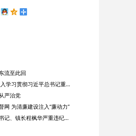
东流至此回
省委常委会会议强调 深入学习贯彻习近平总书记重要讲话精神 以高质量党建引领高质量发展 梁言顺主持并讲话
从严治党
网 为清廉建设注入“廉动力”
绩溪县长安镇原党委副书记、镇长程枫华严重违纪违法被开除党籍和公职