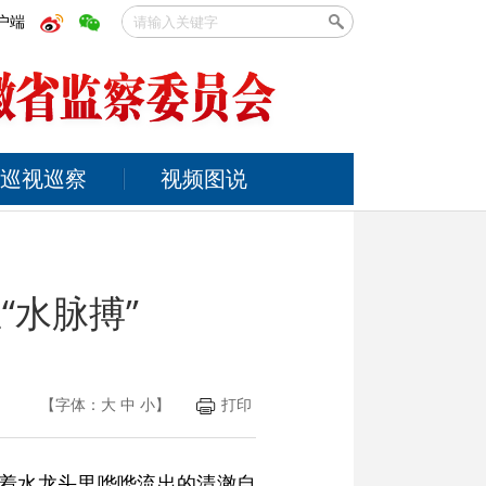
户端
巡视巡察
视频图说
“水脉搏”
【字体：
大
中
小
】
打印
看着水龙头里哗哗流出的清澈自