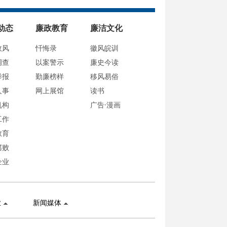
动态
廉政教育
廉洁文化
政风
忏悔录
徽风皖训
调查
以案警示
廉史今读
举报
勤廉榜样
移风易俗
人事
网上展馆
读书
机构
广告·漫画
工作
教育
腐败
企业
业
新闻媒体