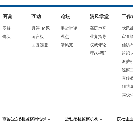
图说
互动
论坛
清风学堂
工作
图解
月评"e"题
廉政时评
高层声音
党风
镜头
留言板
观点
业务指导
审查
回复选登
清风苑
权威评论
信访
理论视野
组织
派驻
巡察
宣传
预防
高校
市县(区)纪检监察网站群
派驻纪检监察机构
院校企