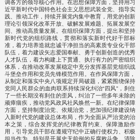
调各方的领导核心作用。在思想保障方面，坚持用习
近平新时代中国特色社会主义思想武装全党、指导实
践、推动工作，持续开展党内集中教育，用党的创新
理论引领深化改革开放、破解发展难题、拓展发展空
间、推动高质量发展。在组织保障方面，提出和坚持
新时代党的组织路线，贯彻和落实新时代好干部标
准，着力培养造就忠诚干净担当的高素质专业化干部
队伍，着力建设矢志爱国奉献、勇于创新创造的优秀
人才队伍，着力构建上下贯通、执行有力的严密组织
体系，在推动改革发展稳定中充分发挥基层党组织战
斗堡垒作用和党员先锋模范作用。在作风保障方面，
从制定和落实中央八项规定开局破题，紧紧围绕保持
党同人民群众的血肉联系持续深化纠治“四风”，刹住
了一些长期没有刹住的歪风，纠治了一些多年未除的
顽瘴痼疾，推动党风政风社风焕然一新。在纪律保障
方面，坚持制度治党、依规治党，把加强纪律建设纳
入新时代党的建设总体布局，作为全面从严治党的治
本之策，综合发挥党的纪律教育约束、保障激励作
用，引导党员干部在遵规守纪中正确行使权力、积极
担当作为。特别是开展史无前例的反腐败斗争，清除