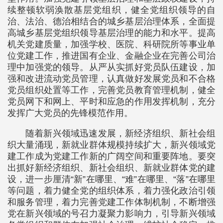
续整顿软弱涣散基层党组织，健全党组织领导的自
治、法治、德治相结合的城乡基层治理体系，全面提
高城乡基层党组织领导基层治理的能力和水平。提高
机关党建质量，加强学校、医院、科研院所等事业单
位党建工作，推进国有企业、金融企业在完善公司治
理中加强党的领导。从严从实抓好党员队伍建设，加
强和改进流动党员管理，认真做好发展党员和不合格
党员组织处置等工作，完善党员教育管理机制，健全
党员网下和网上、平时和应急的作用发挥机制，充分
发挥广大党员的先锋模范作用。
随着新兴领域迅速发展，新经济组织、新社会组
织大量涌现，新就业群体规模持续扩大，新兴领域党
建工作成为党建工作新的广阔空间和重要阵地。要突
出抓好新经济组织、新社会组织、新就业群体党的建
设，进一步厘清“新”在哪里、“难”在哪里、“落”在哪里
等问题，着力健全党的组织体系，着力强化政治引领
和服务管理，着力完善党建工作体制机制，不断增强
党在新兴领域的号召力凝聚力影响力，引导新兴领域