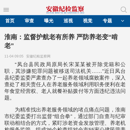
首页
审查
曝光
巡视
视觉
专题
淮南：监督护航老有所养 严防养老变“啃
老”
11-04 09:05
安徽纪检监察网
“凤台县民政局原局长宋某某被开除党籍和公
职，其涉嫌犯罪问题被移送司法机关……”近日凤台
县纪委监委严肃查办了一起养老领域腐败案件，深入
查处了相关责任人在养老服务领域利用职务便利在老
年食堂经营权、老人就餐补贴拨付等方面违纪违法问
题。
为精准找出养老服务领域的堵点痛点问题，淮南
市纪委监委打出监督“组合拳”，通过部门自查与纪审
联动相结合的方式，紧盯涉老资金发放管理、养老机
构服务监管，组成36个检查组对全市55家公建民营养