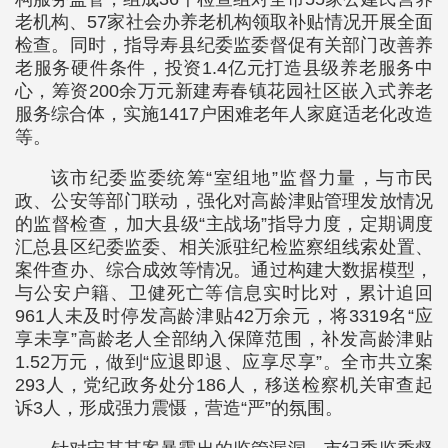
老机构、57家社会办养老机构领取补贴情况开展全面
检查。同时，指导寿县纪委监委督促有关部门改善养
老服务硬件条件，投资1.4亿元打造县级养老服务中
心，筹资200余万元新建寿春镇花园社区嵌入式养老
服务综合体，实施1417户困难老年人家庭适老化改造
等。
该市纪委监委统筹“室组地”监督力量，与市民
政、公安等部门联动，强化对高龄津贴管理发放情况
的监督检查，加大县级“主战场”指导力度，定期调度
汇总县区纪委监委、相关派驻纪检监察组线索处置、
案件查办、综合成效等情况。通过构建大数据模型，
与公安户籍、卫健死亡等信息实时比对，累计追回
961人未及时停发高龄津贴42万余元，将3319名“应
享未享”高龄老人全部纳入保障范围，补发高龄津贴
1.52万元，做到“应退即退、应享尽享”。全市共立案
293人，党纪政务处分186人，移送检察机关审查起
诉3人，形成强力震慑，营造“严”的氛围。