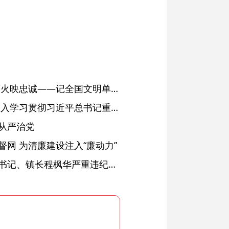
红土濉溪扬清风 文明薪火映忠诚——记全国文明单位、安徽省濉溪县纪委监委
省委常委会会议强调 深入学习贯彻习近平总书记重要讲话精神 以高质量党建引领高质量发展 梁言顺主持并讲话
从严治党
网 为清廉建设注入“廉动力”
绩溪县长安镇原党委副书记、镇长程枫华严重违纪违法被开除党籍和公职