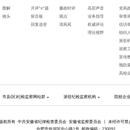
图解
月评"e"题
廉政时评
高层声音
党风
镜头
留言板
观点
业务指导
审查
回复选登
清风苑
权威评论
信访
理论视野
组织
派驻
巡察
宣传
预防
高校
市县(区)纪检监察网站群
派驻纪检监察机构
院校企
版权所有 中共安徽省纪律检查委员会 安徽省监察委员会 | 未经许可禁
合肥市包河区中山路1号 邮政编码：230091