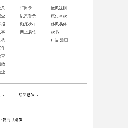
政风
忏悔录
徽风皖训
调查
以案警示
廉史今读
举报
勤廉榜样
移风易俗
人事
网上展馆
读书
机构
广告·漫画
工作
教育
腐败
企业
业
新闻媒体
止复制或镜像