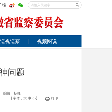
户端
巡视巡察
视频图说
神问题
光 编辑：杨峰
【字体：
大
中
小
】
打印