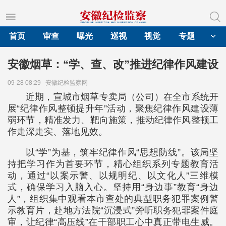
首页
审查
曝光
巡视
视觉
专题
安徽烟草：“学、查、改”推进纪律作风建设
09-28 08:29
安徽纪检监察网
近期，宣城市烟草专卖局（公司）在全市系统开
展“纪律作风整顿提升年”活动，聚焦纪律作风建设薄
弱环节，精准发力、靶向施策，推动纪律作风整顿工
作走深走实、落地见效。
以“学”为基，筑牢纪律作风“思想防线”。该局坚
持把学习作为首要环节，精心组织系列专题教育活
动，通过“以案示警、以规明纪、以文化人”三维模
式，确保学习入脑入心。坚持用“身边事”教育“身边
人”，组织集中观看本市查处的典型职务犯罪案例警
示教育片，赴地方法院“沉浸式”旁听职务犯罪案件庭
审，让纪律“高压线”在干部职工心中真正带电生威。