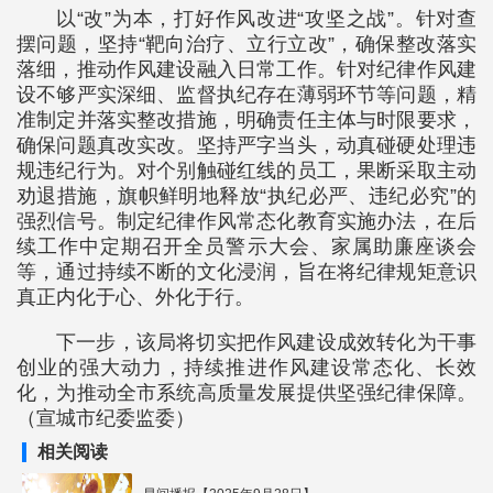
以“改”为本，打好作风改进“攻坚之战”。针对查
摆问题，坚持“靶向治疗、立行立改”，确保整改落实
落细，推动作风建设融入日常工作。针对纪律作风建
设不够严实深细、监督执纪存在薄弱环节等问题，精
准制定并落实整改措施，明确责任主体与时限要求，
确保问题真改实改。坚持严字当头，动真碰硬处理违
规违纪行为。对个别触碰红线的员工，果断采取主动
劝退措施，旗帜鲜明地释放“执纪必严、违纪必究”的
强烈信号。制定纪律作风常态化教育实施办法，在后
续工作中定期召开全员警示大会、家属助廉座谈会
等，通过持续不断的文化浸润，旨在将纪律规矩意识
真正内化于心、外化于行。
下一步，该局将切实把作风建设成效转化为干事
创业的强大动力，持续推进作风建设常态化、长效
化，为推动全市系统高质量发展提供坚强纪律保障。
（宣城市纪委监委）
相关阅读