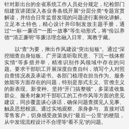
针对新出台的全省系统工作人员处分规定，纪检部门
组建宣讲团深入各业务条线开展“分层分类”专题宣贯
解读，并结合日常监督发现的问题进行案例化讲解。
立足本土特色，精心设计并印制发放主题手册，通
过“一标一廉语”“一图一故事”等生动形式，将“俭以养
德”“清正廉明”等廉洁理念融入日常、寓教于藏。
以“查”为要，揪出作风建设“突出短板”。通过“深
挖细查自身短板、广开渠道听取民意、下沉一线体察
实情”等多措并举，精准识别作风领域中存在的问
题。要求干部职工开展深度自查自纠，填写个人对照
自查情况表及承诺书。各部门梳理在担当作为、服务
效能等方面存在的问题，特别是形式主义、官僚主义
的新表现、新变种。坚持“开门搞整顿”，多渠道收集
群众、服务对象对干部职工的工作作风等方面的意见
建议，同步覆盖谈心谈话，确保问题查摆见人见事、
触及思想根源。通过实地观察、亲身参与、直接对话
零售客户，切身感受政策执行“最后一公里”的梗阻，
从中发现流程设计不合理等“看不见”的问题。