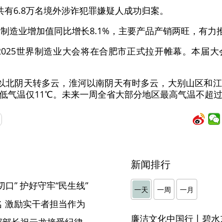
共有6.8万名境外涉诈犯罪嫌疑人成功归案。
备制造业增加值同比增长8.1%，主要产品产销两旺，有力
的2025世界制造业大会将在合肥市正式拉开帷幕。本届大
以北阴天转多云，淮河以南阴天有时多云，大别山区和
低气温仅11℃。未来一周全省大部分地区最高气温不超过
新闻排行
口” 护好守牢“民生线”
一天
一周
一月
 激励实干者担当作为
廉洁文化中国行丨碧水
马鞍山市花山区委社会工作部部长祝云龙接受纪律审查和监察调查