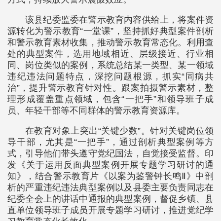
该县纪委监委在警示教育内容供给上，将案件资
源转化为警示教育“一堂课”，坚持抓好典型案件剖析
和警示教育素材收集，推动警示教育常态化。利用查
处的典型案件，选用地域相近、层级接近、行业相
同、岗位类似的案例，系统总结某一类型、某一领域
违纪违法问题特点，深挖问题根源，抓实“同病共
治”，提升警示教育针对性。跟案拍摄警示素材，整
理形成覆盖重点领域，包含“一把手”和领导班子成
员、年轻干部等不同群体的警示教育资源库。
在教育对象上突出“关键少数”。针对关键岗位领
导干部，尤其是“一把手”，通过剖析典型案例等方
式，引导他们带头遵守党纪国法，自觉接受监督。印
发《关于运用反面典型案例开展专题学习研讨的通
知》，结合警示教育片《以案为鉴警钟长鸣Ⅱ》中剖
析的严重违纪违法典型案例以及县委主要负责同志在
纪委全会上的讲话中通报的典型案例，督促乡镇、县
直单位领导班子成员开展专题学习研讨，推进党纪学