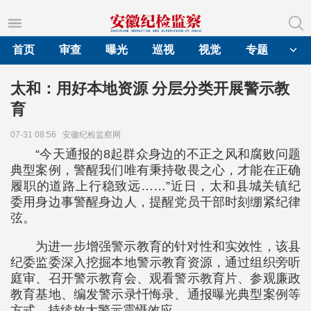
首页
审查
曝光
巡视
视觉
专题
太和：用好本地资源 分层分类开展警示教
育
07-31 08:56
安徽纪检监察网
“今天通报的8起群众身边的不正之风和腐败问题
典型案例，警醒我们唯有秉持敬畏之心，才能在正确
履职的道路上行稳致远……”近日，太和县城关镇纪
委用身边事警醒身边人，提醒党员干部时刻绷紧纪律
弦。
为进一步增强警示教育的针对性和实效性，该县
纪委监委深入挖掘本地警示教育资源，通过组织旁听
庭审、召开警示教育会、观看警示教育片、参观廉政
教育基地、编发警示录忏悔录、通报曝光典型案例等
方式，持续放大警示震慑效应。