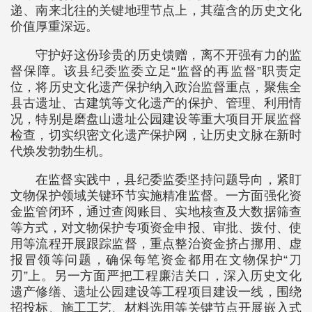
递、南来北往的关键地理节点上，其蕴含的历史文化
价值厚重深远。
守护好这份珍贵的历史馈赠，离不开强有力的监
督保障。该县纪委监委立足“监督的再监督”职责定
位，将历史文化遗产保护纳入政治监督重点，聚焦全
县古遗址、古建筑等文化遗产的保护、管理、利用情
况，特别是磨盘山遗址公园建设等重大项目开展监督
检查，切实织密文化遗产保护网，让历史文脉在新时
代焕发勃勃生机。
在监督实践中，县纪委监委坚持问题导向，紧盯
文物保护领域关键环节实施精准监督。一方面强化资
金监管闭环，通过查阅账目、实地核查及大数据筛查
等方式，对文物保护专项资金申报、审批、拨付、使
用等流程开展跟踪监督，重点整治资金挤占挪用、虚
报冒领等问题，确保每笔资金都用在文物保护“刀
刃”上。另一方面严把工程廉洁关口，深入历史文化
遗产修缮、遗址公园建设等工程项目建设一线，围绕
招投标、施工工艺、材料选用等关键节点开展嵌入式