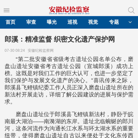
首页
审查
曝光
巡视
视觉
专题
郎溪：精准监督 织密文化遗产保护网
07-30 08:24
安徽纪检监察网
“第二批安徽省省级考古遗址公园名单公布，磨
盘山遗址安徽省考古遗址公园（宣城郎溪）成功上
榜。这既是对我们工作的巨大认可，也进一步坚定了
我们保护与发展文化遗产的决心。”喜讯传来之际，
郎溪县飞鲤镇纪委工作人员正深入磨盘山遗址所在的
新法村开展走访，详细了解公园建设的进展与保护需
求。
磨盘山遗址位于郎溪县飞鲤镇新法村，静卧于皖
南最大湖泊——南漪湖的东岸。遗址北临蜿蜒的郎川
河，这条河流作为沟通长江水系与环太湖水系的重要
纽带，使得磨盘山遗址自古以来便处于文化东传西