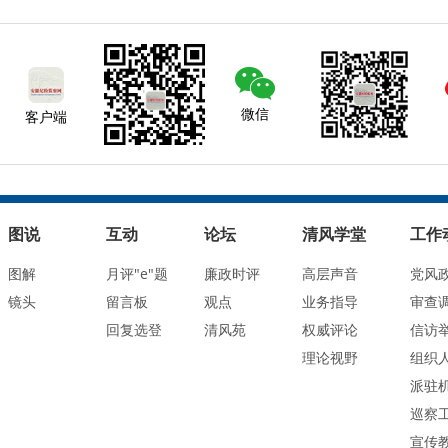
微信
客户端
图说
互动
论坛
清风学堂
工作
图解
月评"e"题
廉政时评
高层声音
党风
镜头
留言板
观点
业务指导
审查
回复选登
清风苑
权威评论
信访
理论视野
组织
派驻
巡察
宣传