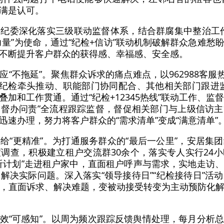
满是认可。
纪委深化落实三级联动监督体系，结合群腐集中整治工
力量”为使命，通过“纪检+信访”联动机制破解群众急难愁
不断提升客户群众的获得感、幸福感、安全感。
“不拖延”。聚焦群众诉求的痛点难点，以962988客服热
构建“纪检牵头推动、职能部门协同配合、其他相关部门跟进
加和工作贯通。通过“纪检+12345热线”联动工作、监督协
督办问责”全流程跟踪监督，督促相关部门与上级信访
速办理，努力将客户群众的“需求清单”变成“满意清单”
给“更精准”。为打通服务群众的“最后一公里”，安居集
调查，积极建立租户交流群30余个，落实专人实行24
听计划”走进租户家中，直面租户呼声与需求，实地走访
解决实际问题。深入落实“领导接待日”“纪检接待日”活
，直面诉求、解决难题，变被动接受转变为主动预防化
效“可感知”。以周为频次跟踪反馈舆情处理，每月分析