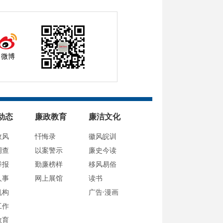
微博
动态
廉政教育
廉洁文化
政风
忏悔录
徽风皖训
调查
以案警示
廉史今读
举报
勤廉榜样
移风易俗
人事
网上展馆
读书
机构
广告·漫画
工作
教育