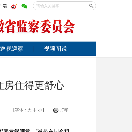
户端
巡视巡察
视频图说
住房住得更舒心
【字体：
大
中
小
】
打印
都表示很满意。”说起在国企租