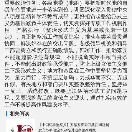
重要政治任务，各级党委（党组）要把新时代党的自
我革命要求进一步落实到位，巩固深化深入贯彻中央
八项规定精神学习教育成果，更好担负起整治形式主
义为基层减负主体责任，切实发挥好专项工作机制作
用，严格执行《整治形式主义为基层减负若干规
定》，真正把整治工作抓深抓实，推动各类监督贯通
协同，解决好存在的突出问题。各级领导机关和领导
干部要树立和践行正确政绩观，部署工作、推动落实
不能超越阶段违背规律，不能脱离实际不顾自身条
件，不能超出财政等承受能力，防止上级官僚主义催
生下级形式主义；地方和基层在工作中要坚持尽力而
为、量力而行，不搞层层加码，力戒华而不实、弄虚
作假。有关地方和部门要压实整改整治责任，坚持举
一反三、系统整改，既要坚决纠治形式主义问题表
现，又要深挖背后的官僚主义源头，通过扎实有效的
工作不断提高作风建设水平。
相关阅读
【中国纪检监察报】安徽安庆紧盯共性问题制
发交办单 健全机制提升巡察整改质效