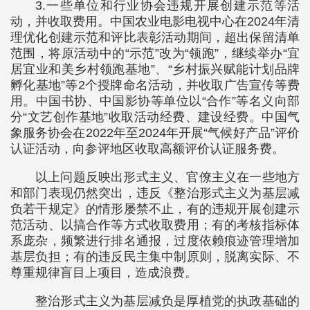
3.一些单位和行业协会违规开展创建示范等活
动，并收取费用。中国农业电影电视中心在2024年清
理优化创建示范和评比表彰活动期间，超出保留清单
范围，将原活动中的“示范”改为“领跑”，继续举办“宜
居宜业和美乡村领跑基地”、“乡村振兴赋能计划品牌
孵化基地”等2个授牌命名活动，并收取广告宣传等费
用。中国书协、中国影协等单位以“合作”等名义向部
分“文艺创作基地”收取活动经费、建设经费。中国气
象服务协会在2022年至2024年开展“气候好产品”评价
认证活动，向参评地区收取高额评价认证服务费。
以上问题反映出形式主义、官僚主义在一些地方
和部门表现仍然突出，违反《整治形式主义为基层减
负若干规定》的情形屡禁不止，有的违规开展创建示
范活动、以搞合作等方式收取费用；有的考核指标体
系庞杂，频繁进行排名通报，过度依赖痕迹管理增加
基层负担；有的违反民主集中制原则，脱离实际、不
尊重规律盲目上项目，造成浪费。
整治形式主义为基层减负是厚植党的执政基础的