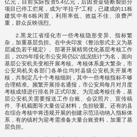
亿元，目前实际投资5.4亿元，后因资金链断裂部分
项目已停工烂尾，成为“半拉子”工程，已建成的11栋
建筑中有6栋闲置，利用率低、效益不佳、浪费严
重，群众反映强烈。
2.黑龙江省绥化市一些考核隐形变异、指标繁
杂，加重基层负担。在中央印发《整治形式主义为基
层减负若干规定》、部署开展精简优化基层考核工作
后，2025年绥化市公安局仍以“战况统计”为名，面向
基层公安机关变相开展考核。考核体系庞大繁杂，市
公安局机关各部门各单位均对县级公安机关开展考
核，共制定几十个考核细则，其中一些考核指标不够
合理精准。频繁开展排名通报，市公安局每月对月度
考核成绩进行排名并正式印发。为完成考核任务，基
层公安机关需要报送工作台账、会议照片、宣传稿
件、手机截图等大量佐证材料，负担较重。还有的县
在综合考核中将违规开展的创建示范活动纳入指标体
系，有的镇村为迎考需准备大量台账资料，加重了基
层负担。