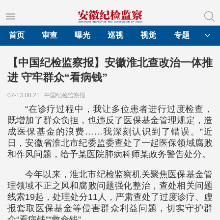
首页
审查
曝光
巡视
视觉
专题
【中国纪检监察报】安徽淮北查改治一体推
进 守牢群众“看病钱”
07-13 08:21
中国纪检监察报
“在诊疗过程中，我让多位患者进行过度检查，
既增加了群众负担，也违反了医保基金管理规定，造
成医保基金的浪费……我深刻认识到了错误。”近
日，安徽省淮北市纪委监委查处了一起医保领域腐败
和作风问题，给予某医院肺病科师某政务警告处分。
今年以来，淮北市纪检监察机关聚焦医保基金管
理领域不正之风和腐败问题强化整治，查处相关问题
线索19起，处理处分11人，严肃查处了过度诊疗、虚
报套取医保基金等侵害群众利益问题，切实守护群
众“看病钱”“救命钱”。