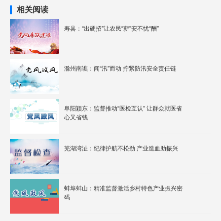
相关阅读
寿县：“出硬招”让农民“薪”安不忧“酬”
滁州南谯：闻“汛”而动 拧紧防汛安全责任链
阜阳颍东：监督推动“医检互认” 让群众就医省
心又省钱
芜湖湾沚：纪律护航不松劲 产业造血助振兴
蚌埠蚌山：精准监督激活乡村特色产业振兴密
码