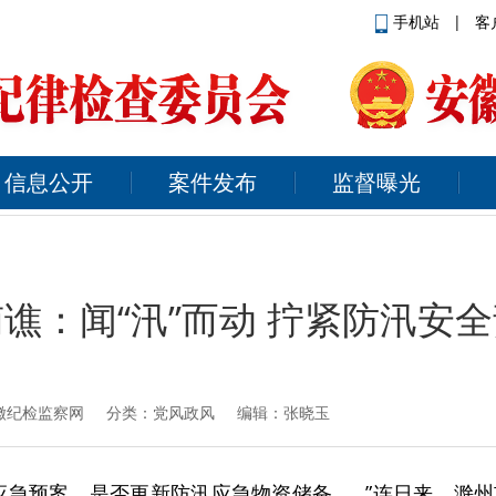
手机站
|
客
信息公开
案件发布
监督曝光
谯：闻“汛”而动 拧紧防汛安
徽纪检监察网
分类：党风政风 编辑：张晓玉
急预案、是否更新防汛应急物资储备......”连日来，