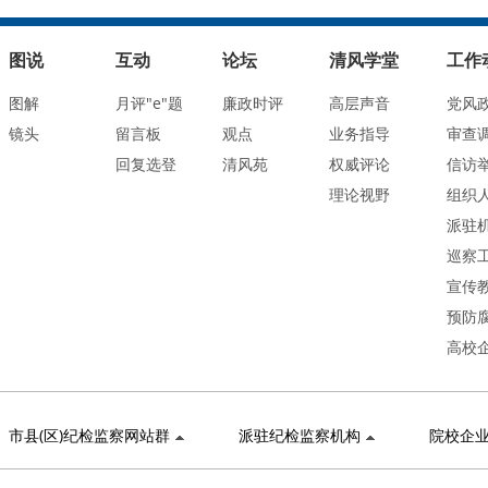
图说
互动
论坛
清风学堂
工作
图解
月评"e"题
廉政时评
高层声音
党风
镜头
留言板
观点
业务指导
审查
回复选登
清风苑
权威评论
信访
理论视野
组织
派驻
巡察
宣传
预防
高校
市县(区)纪检监察网站群
派驻纪检监察机构
院校企