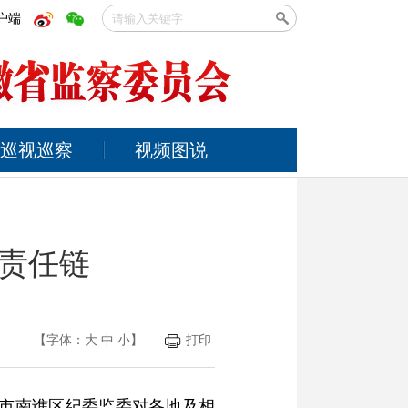
户端
巡视巡察
视频图说
全责任链
【字体：
大
中
小
】
打印
滁州市南谯区纪委监委对各地及相