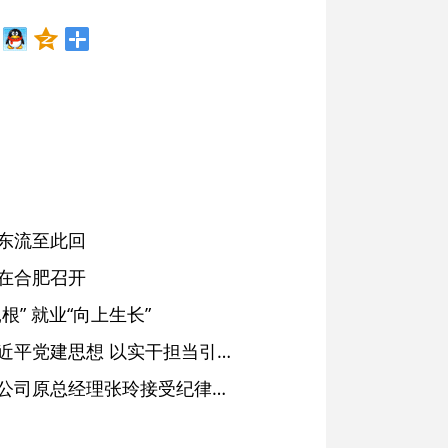
东流至此回
在合肥召开
” 就业“向上生长”
铜陵：深入学习贯彻习近平党建思想 以实干担当引领纪检监察工作高质量发展
安徽省天然气销售有限公司原总经理张玲接受纪律审查和监察调查