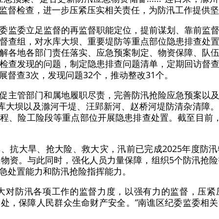
监督检查，进一步压紧压实相关责任，为防汛工作提供坚
委监委立足监督的再监督职能定位，提前谋划、靠前监
督查组，对水库大坝、重要堤防等重点部位隐患排查处
解各地各部门责任落实、应急预案制定、物资保障、队
检查发现的问题，制定隐患排查问题清单，定期回访督
督查3次，发现问题32个，推动整改31个。
促主管部门和属地履职尽责，完善防汛抢险应急预案以
水库大坝以及滁河干堤、汪郢新河、赵桥河堤防清杂清障
程、险工险段等重点部位开展隐患排查处置。截至目前，
、抗大旱、抢大险、救大灾，汛前已完成2025年度防
急物资。与此同时，强化人员力量保障，组织5个防汛抢险
急处置能力和防汛抢险指挥能力。
加大对防汛各项工作的监督力度，以强有力的监督，压紧
处，保障人民群众生命财产安全。”南谯区纪委监委相