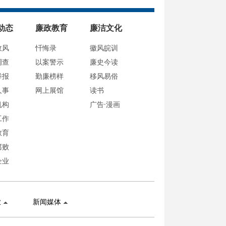
动态
廉政教育
廉洁文化
政风
忏悔录
徽风皖训
调查
以案警示
廉史今读
举报
勤廉榜样
移风易俗
人事
网上展馆
读书
机构
广告·漫画
工作
教育
腐败
企业
业
新闻媒体