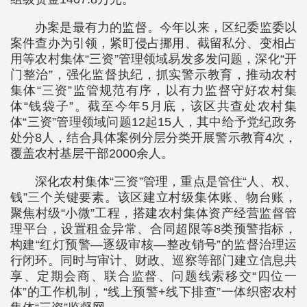
办案是最有力的监督。今年以来，区纪委监委以
案件查办为引领，紧盯侵占挪用、截留私分、变相占
用等农村集体“三资”管理领域易发多发问题，深化“开
门整治”，强化监督执纪，抓实警示教育，推动农村
集体“三资”监管规范有序，以有力监督守好农村集
体“钱袋子”。截至今年5月底，该区共查处农村集
体“三资”管理领域问题12起15人，其中给予党纪政务
处分8人，结合具体案例分层分类开展警示教育4次，
覆盖农村基层干部2000余人。
深化农村集体“三资”管理，重点是管住“人、权、
钱”三个关键要素。该区建立村级集体账、物台账，
聚焦村级“小微”工程，搭建农村集体资产经营监督管
理平台，设置租金异常、合同超限等8类预警指标，
构建“红灯预警—逐级审核—整改销号”的监督治理运
行闭环。同时与审计、财政、巡察等部门建立信息共
享、定期会商、联合监督、问题线索移交“四位一
体”的工作机制，“线上预警+线下排查”一体织密农村