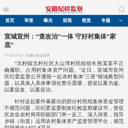
首页
审查
曝光
巡视
视觉
专题
宣城宣州：“查改治”一体 守好村集体“家
底”
07-04 14:57
安徽纪检监察网
“沈村镇沈村社区大山湾村民组组长熊某某不正
确履职、占用村集体资产问题。”近日，宣城市宣州
区纪委监委公开通报一起农村集体“三资”领域典型问
题，以具体人具体事强化警示震慑，督促以案为鉴、
以案促改、以案促治。
针对这起案件暴露出的部分村民组集体资金管理
不规范问题，区纪委监委制发纪检监察建议书，督促
区农业农村局等职能部门举一反三、深入排查，指导
乡镇（街道）运用农村集体资产监督管理平台，规范
组级资金1407.8万元。