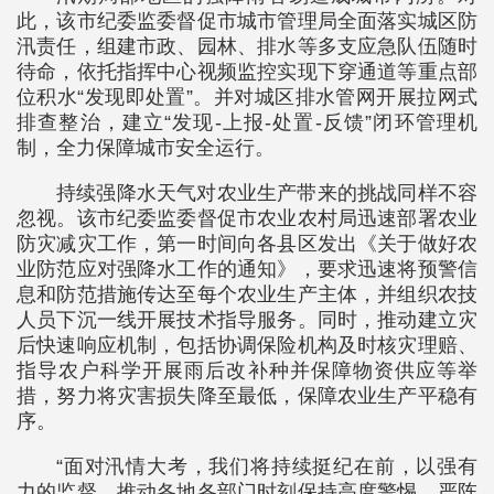
此，该市纪委监委督促市城市管理局全面落实城区防
汛责任，组建市政、园林、排水等多支应急队伍随时
待命，依托指挥中心视频监控实现下穿通道等重点部
位积水“发现即处置”。并对城区排水管网开展拉网式
排查整治，建立“发现-上报-处置-反馈”闭环管理机
制，全力保障城市安全运行。
持续强降水天气对农业生产带来的挑战同样不容
忽视。该市纪委监委督促市农业农村局迅速部署农业
防灾减灾工作，第一时间向各县区发出《关于做好农
业防范应对强降水工作的通知》，要求迅速将预警信
息和防范措施传达至每个农业生产主体，并组织农技
人员下沉一线开展技术指导服务。同时，推动建立灾
后快速响应机制，包括协调保险机构及时核灾理赔、
指导农户科学开展雨后改补种并保障物资供应等举
措，努力将灾害损失降至最低，保障农业生产平稳有
序。
“面对汛情大考，我们将持续挺纪在前，以强有
力的监督，推动各地各部门时刻保持高度警惕，严阵