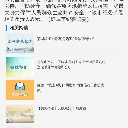
以待、严防死守，确保各项防汛措施落细落实，尽最
大努力保障人民群众生命财产安全。”该市纪委监委
相关负责人表示。（蚌埠市纪委监委）
相关阅读
芜湖鸠江：旁听“身边案” 敲响“警示钟”
马鞍山市花山区政协原副主席王仕清严重违纪
违法被开除党籍和公职
旌德：“线上+线下”同发力 助推信访工作提质
效
【廉史今读】无以规矩 不成方圆