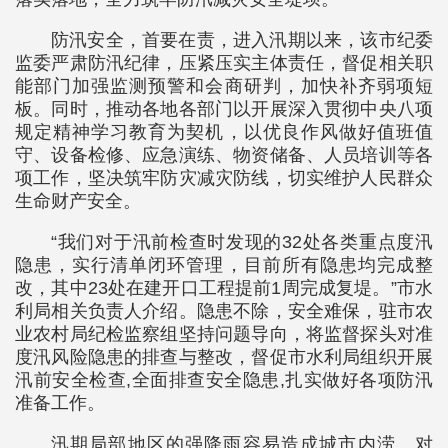
防汛安全，首要在责，进入汛期以来，该市纪委
监委严肃防汛纪律，压紧压实主体责任，督促相关职
能部门加强监测预警和会商研判，加快补齐弱项短
板。同时，推动各地各部门以开展深入贯彻中央八项
规定精神学习教育为契机，以优良作风做好值班值
守、设备检修、应急演练、物资储备、人员培训等各
项工作，坚决筑牢防灾减灾防线，切实维护人民群众
生命财产安全。
“我们对于汛前检查时发现的32处各类重点度汛
隐患，实行清单闭环管理，目前所有隐患均完成整
改，其中23处在建开口工程提前1周完成复堤。”市水
利局相关负责人介绍。隐患不除，安全难保，驻市农
业农村局纪检监察组坚持问题导向，将监督探头对准
度汛风险隐患的排查与整改，督促市水利局组织开展
汛前安全检查,全面排查安全隐患,扎实做好各项防汛
准备工作。
汛期局部地区的强降雨容易造成城市内涝。对