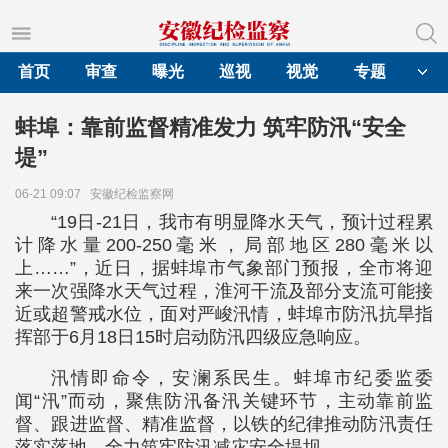
首页
审查
曝光
巡视
视觉
专题
蚌埠：靠前监督精准发力 筑牢防汛“安全
堤”
06-21 09:07
安徽纪检监察网
“19日-21日，我市有明显降水天气，预计过程累
计降水量200-250毫米，局部地区280毫米以
上……”，近日，据蚌埠市气象部门预报，全市将迎
来一次强降水天气过程，淮河干流及部分支流可能接
近或超警戒水位，面对严峻汛情，蚌埠市防汛抗旱指
挥部于6月18日15时启动防汛四级应急响应。
汛情即命令，安澜系民生。蚌埠市纪委监委
闻“汛”而动，聚焦防汛备汛关键环节，主动靠前监
督、跟进监督、精准监督，以铁的纪律推动防汛责任
落实落地，全力筑牢防汛减灾安全堤坝。